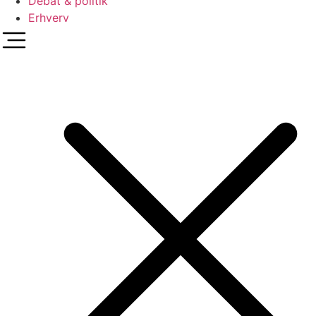
Debat & politik
Erhverv