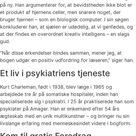
på ny. Han argumenterer for, at bevidstheden ikke blot er
et produkt af hjernens celler, men snarere noget, der
bruger hjernen – som en biologisk computer. I sin søgen
konkluderer han, at sjælen er udødelig, at vi genfødes, og
at der findes en overordnet kreativ intelligens – en slags
gud.
“Når disse erkendelser bindes sammen, mener jeg, at
bogen udgør en positiv udfordring for læseren,” siger han.
Et liv i psykiatriens tjeneste
Kurt Charleman, født i 1938, blev læge i 1965 og
arbejdede tre år på somatiske hospitaler, inden han
specialiserede sig i psykiatri. I 25 år praktiserede han som
psykiater på Amager. Han er enkemand efter 54 års
ægteskab med en unik multikunstner – og bringer nu sin
livslange erfaring med menneskesindet videre i bogform.
Kom til gratis Foredrag