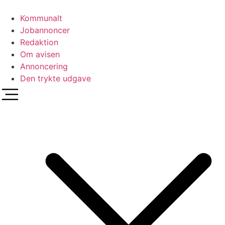
Videre
til
Kommunalt
indhold
Jobannoncer
Redaktion
Om avisen
Annoncering
Den trykte udgave