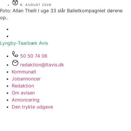
6. AUGUST 2026
Foto: Allan Theill I uge 33 slår Balletkompagniet dørene
op..
Lyngby-Taarbæk
Avis
50 50 74 06
redaktion@ltavis.dk
Kommunalt
Jobannoncer
Redaktion
Om avisen
Annoncering
Den trykte udgave