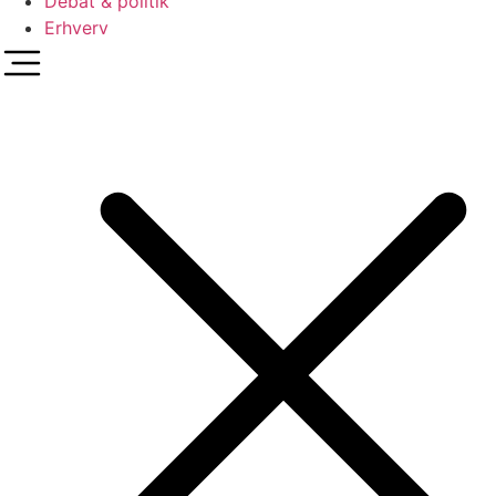
Debat & politik
Erhverv