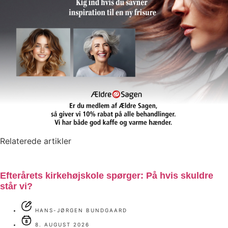
Relaterede artikler
Efterårets kirkehøjskole spørger: På hvis skuldre
står vi?
HANS-JØRGEN BUNDGAARD
8. AUGUST 2026