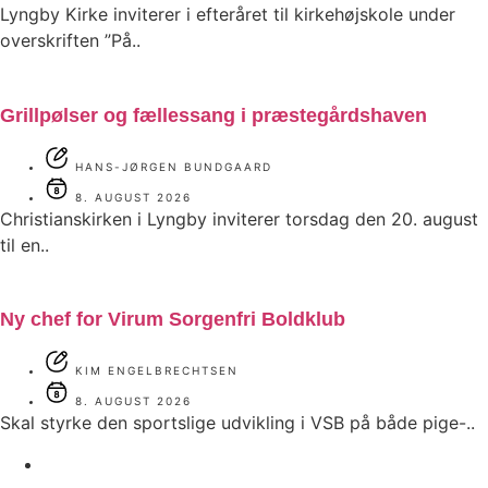
Lyngby Kirke inviterer i efteråret til kirkehøjskole under
overskriften ”På..
Grillpølser og fællessang i præstegårdshaven
HANS-JØRGEN BUNDGAARD
8. AUGUST 2026
Christianskirken i Lyngby inviterer torsdag den 20. august
til en..
Ny chef for Virum Sorgenfri Boldklub
KIM ENGELBRECHTSEN
8. AUGUST 2026
Skal styrke den sportslige udvikling i VSB på både pige-..