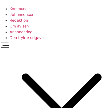
Videre
til
Kommunalt
indhold
Jobannoncer
Redaktion
Om avisen
Annoncering
Den trykte udgave