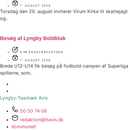
7. AUGUST 2026
Torsdag den 20. august inviterer Virum Kirke til skattejagt
og..
Besøg af Lyngby Boldklub
KIM ENGELBRECHTSEN
7. AUGUST 2026
Brede U12-U14 fik besøg på fodbold-campen af Superliga
spillerne, som..
Lyngby-Taarbæk
Avis
50 50 74 06
redaktion@ltavis.dk
Kommunalt