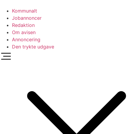
Videre
til
Kommunalt
indhold
Jobannoncer
Redaktion
Om avisen
Annoncering
Den trykte udgave