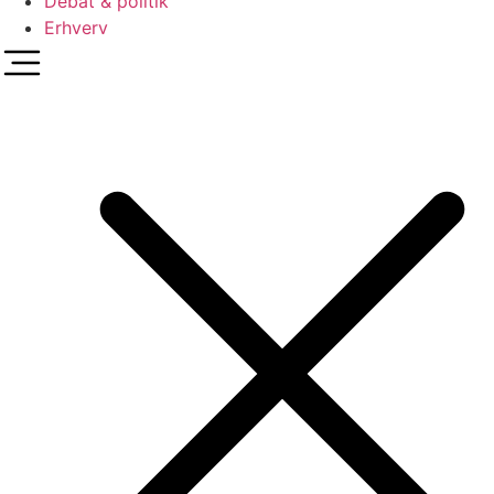
Debat & politik
Erhverv