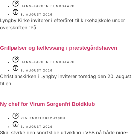
HANS-JØRGEN BUNDGAARD
8. AUGUST 2026
Lyngby Kirke inviterer i efteråret til kirkehøjskole under
overskriften ”På..
Grillpølser og fællessang i præstegårdshaven
HANS-JØRGEN BUNDGAARD
8. AUGUST 2026
Christianskirken i Lyngby inviterer torsdag den 20. august
til en..
Ny chef for Virum Sorgenfri Boldklub
KIM ENGELBRECHTSEN
8. AUGUST 2026
Skal styrke den sportslige udvikling i VSB på både pige-..