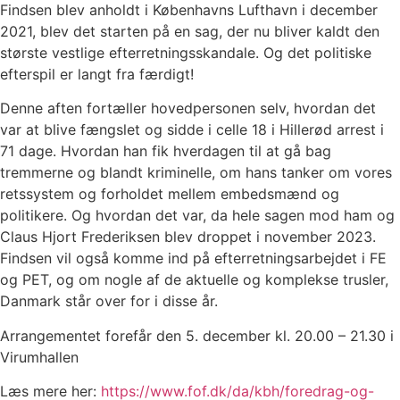
Findsen blev anholdt i Københavns Lufthavn i december
2021, blev det starten på en sag, der nu bliver kaldt den
største vestlige efterretningsskandale. Og det politiske
efterspil er langt fra færdigt!
Denne aften fortæller hovedpersonen selv, hvordan det
var at blive fængslet og sidde i celle 18 i Hillerød arrest i
71 dage. Hvordan han fik hverdagen til at gå bag
tremmerne og blandt kriminelle, om hans tanker om vores
retssystem og forholdet mellem embedsmænd og
politikere. Og hvordan det var, da hele sagen mod ham og
Claus Hjort Frederiksen blev droppet i november 2023.
Findsen vil også komme ind på efterretningsarbejdet i FE
og PET, og om nogle af de aktuelle og komplekse trusler,
Danmark står over for i disse år.
Arrangementet forefår den 5. december kl. 20.00 – 21.30 i
Virumhallen
Læs mere her:
https://www.fof.dk/da/kbh/foredrag-og-