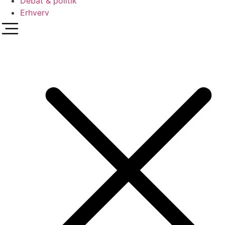
Debat & politik
Erhverv