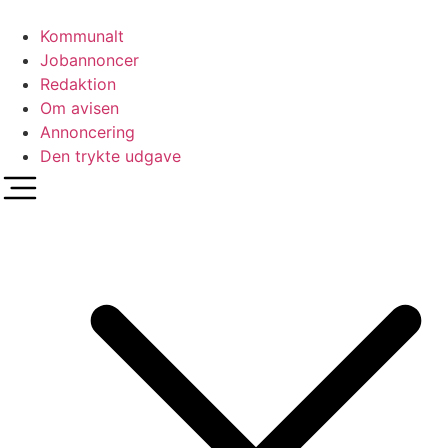
Videre
til
Kommunalt
indhold
Jobannoncer
Redaktion
Om avisen
Annoncering
Den trykte udgave