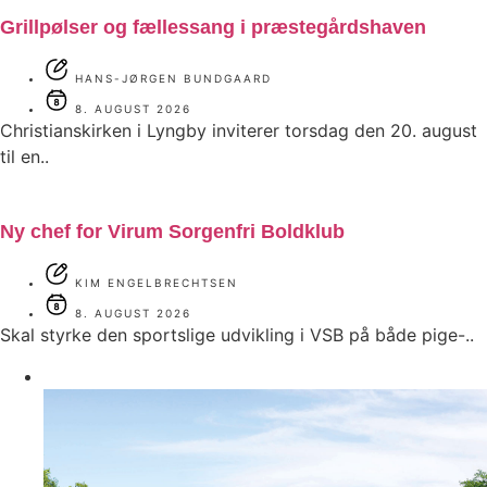
Grillpølser og fællessang i præstegårdshaven
HANS-JØRGEN BUNDGAARD
8. AUGUST 2026
Christianskirken i Lyngby inviterer torsdag den 20. august
til en..
Ny chef for Virum Sorgenfri Boldklub
KIM ENGELBRECHTSEN
8. AUGUST 2026
Skal styrke den sportslige udvikling i VSB på både pige-..