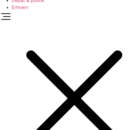
Debat & politik
Erhverv