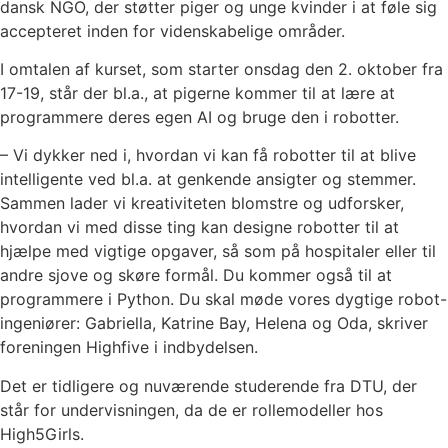
dansk NGO, der støtter piger og unge kvinder i at føle sig
accepteret inden for videnskabelige områder.
I omtalen af kurset, som starter onsdag den 2. oktober fra
17-19, står der bl.a., at pigerne kommer til at lære at
programmere deres egen AI og bruge den i robotter.
– Vi dykker ned i, hvordan vi kan få robotter til at blive
intelligente ved bl.a. at genkende ansigter og stemmer.
Sammen lader vi kreativiteten blomstre og udforsker,
hvordan vi med disse ting kan designe robotter til at
hjælpe med vigtige opgaver, så som på hospitaler eller til
andre sjove og skøre formål. Du kommer også til at
programmere i Python. Du skal møde vores dygtige robot-
ingeniører: Gabriella, Katrine Bay, Helena og Oda, skriver
foreningen Highfive i indbydelsen.
Det er tidligere og nuværende studerende fra DTU, der
står for undervisningen, da de er rollemodeller hos
High5Girls.