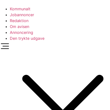
Videre
til
Kommunalt
indhold
Jobannoncer
Redaktion
Om avisen
Annoncering
Den trykte udgave