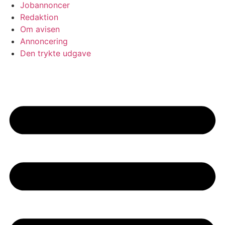
Jobannoncer
Redaktion
Om avisen
Annoncering
Den trykte udgave