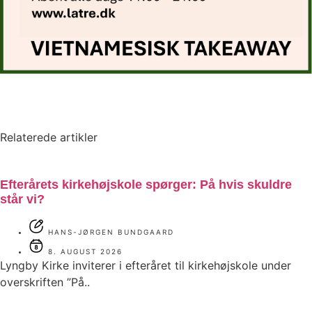
Relaterede artikler
Efterårets kirkehøjskole spørger: På hvis skuldre
står vi?
HANS-JØRGEN BUNDGAARD
8. AUGUST 2026
Lyngby Kirke inviterer i efteråret til kirkehøjskole under
overskriften ”På..