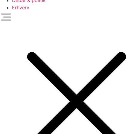
Debat & politik
Erhverv