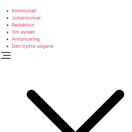
Videre
til
Kommunalt
indhold
Jobannoncer
Redaktion
Om avisen
Annoncering
Den trykte udgave