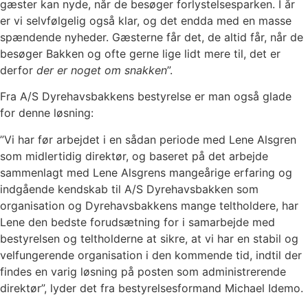
gæster kan nyde, når de besøger forlystelsesparken. I år
er vi selvfølgelig også klar, og det endda med en masse
spændende nyheder. Gæsterne får det, de altid får, når de
besøger Bakken og ofte gerne lige lidt mere til, det er
derfor
der er noget om snakken
”.
Fra A/S Dyrehavsbakkens bestyrelse er man også glade
for denne løsning:
”Vi har før arbejdet i en sådan periode med Lene Alsgren
som midlertidig direktør, og baseret på det arbejde
sammenlagt med Lene Alsgrens mangeårige erfaring og
indgående kendskab til A/S Dyrehavsbakken som
organisation og Dyrehavsbakkens mange teltholdere, har
Lene den bedste forudsætning for i samarbejde med
bestyrelsen og teltholderne at sikre, at vi har en stabil og
velfungerende organisation i den kommende tid, indtil der
findes en varig løsning på posten som administrerende
direktør”, lyder det fra bestyrelsesformand Michael Idemo.