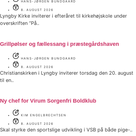
HANS-JØRGEN BUNDGAARD
8. AUGUST 2026
Lyngby Kirke inviterer i efteråret til kirkehøjskole under
overskriften ”På..
Grillpølser og fællessang i præstegårdshaven
HANS-JØRGEN BUNDGAARD
8. AUGUST 2026
Christianskirken i Lyngby inviterer torsdag den 20. august
til en..
Ny chef for Virum Sorgenfri Boldklub
KIM ENGELBRECHTSEN
8. AUGUST 2026
Skal styrke den sportslige udvikling i VSB på både pige-..