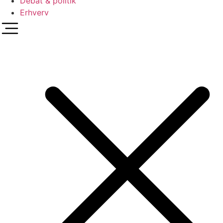
Debat & politik
Erhverv