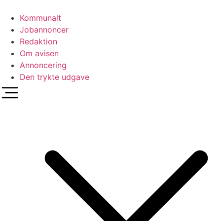
Videre
til
Kommunalt
indhold
Jobannoncer
Redaktion
Om avisen
Annoncering
Den trykte udgave