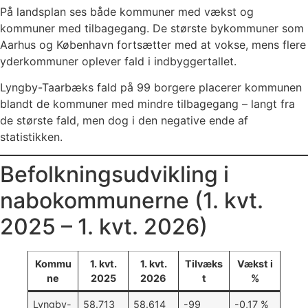
På landsplan ses både kommuner med vækst og
kommuner med tilbagegang. De største bykommuner som
Aarhus og København fortsætter med at vokse, mens flere
yderkommuner oplever fald i indbyggertallet.
Lyngby-Taarbæks fald på 99 borgere placerer kommunen
blandt de kommuner med mindre tilbagegang – langt fra
de største fald, men dog i den negative ende af
statistikken.
Befolkningsudvikling i
nabokommunerne (1. kvt.
2025 – 1. kvt. 2026)
Kommu
1. kvt.
1. kvt.
Tilvæks
Vækst i
ne
2025
2026
t
%
Lyngby-
58.713
58.614
-99
-0,17 %