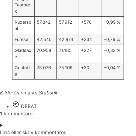
Taarbæ
k
Rudersd
57.342
57.912
+570
+0,99 %
al
Furesø
42.540
42.874
+334
+0,79 %
Gladsax
70.958
71.185
+227
+0,32 %
e
Gentoft
75.076
75.106
+30
+0,04 %
e
Kilde: Danmarks Statistik.
DEBAT
1 kommentarer
Læs eller skriv kommentarer