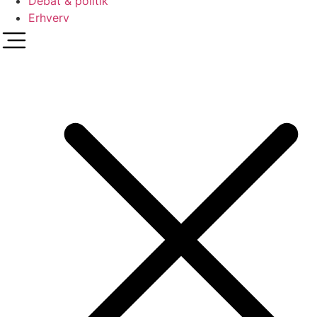
Debat & politik
Erhverv