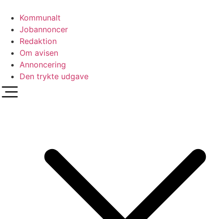
Videre
til
Kommunalt
indhold
Jobannoncer
Redaktion
Om avisen
Annoncering
Den trykte udgave