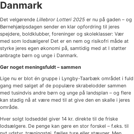
Danmark
Det velgørende
Lillebror Lotteri 2025
er nu på gaden – og
Børnehjælpsdagen sender en klar opfordring til jeres
spejdere, boldklubber, foreninger og skoleklasser: Vær
med som lodsælgere! Det er en nem og risikofri måde at
styrke jeres egen økonomi på, samtidig med at I støtter
anbragte børn og unge i Danmark.
Gør noget meningsfuldt – sammen
Lige nu er blot én gruppe i Lyngby-Taarbæk området i fuld
gang med salget af de populære skrabelodder sammen
med tusindvis andre børn og unge på landsplan – og flere
kan stadig nå at være med til at give den en skalle i jeres
område.
Hver solgt lodseddel giver 14 kr. direkte til de friske
lodsælgere. De penge kan gøre en stor forskel – f.eks. til
nyt udstyr, træningstøj, fælles ture eller stævner. Men