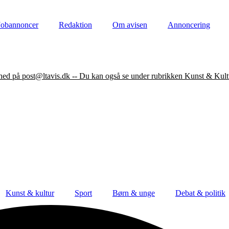
Jobannoncer
Redaktion
Om avisen
Annoncering
nhed på post@ltavis.dk -- Du kan også se under rubrikken Kunst & Kult
Kunst & kultur
Sport
Børn & unge
Debat & politik