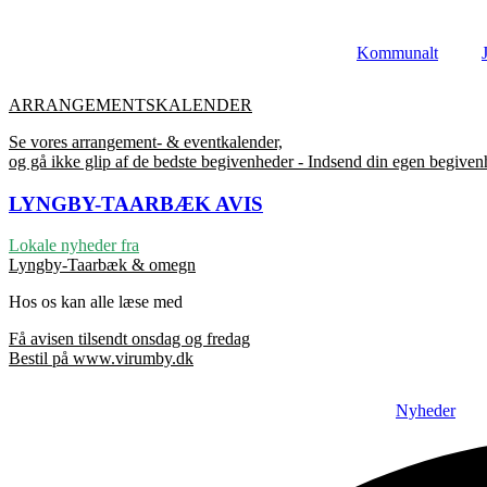
Videre
til
Kommunalt
indhold
ARRANGEMENTSKALENDER
Se vores arrangement- & eventkalender,
og gå ikke glip af de bedste begivenheder - Indsend din egen begive
LYNGBY-TAARBÆK
AVIS
Lokale nyheder fra
Lyngby-Taarbæk & omegn
Hos os kan alle læse med
Få avisen tilsendt onsdag og fredag
Bestil på www.virumby.dk
Nyheder