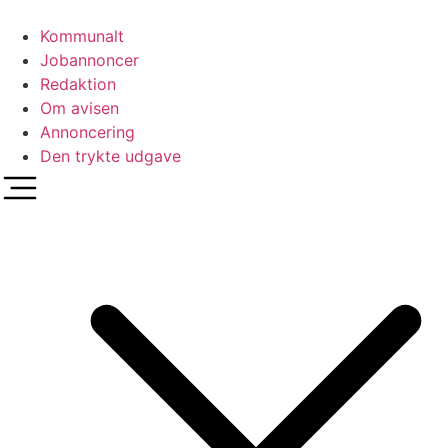
Videre
til
Kommunalt
indhold
Jobannoncer
Redaktion
Om avisen
Annoncering
Den trykte udgave