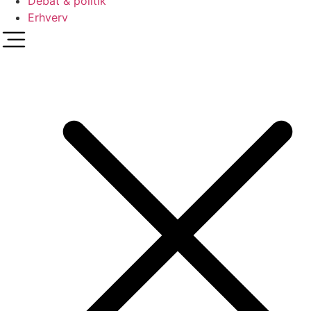
Debat & politik
Erhverv