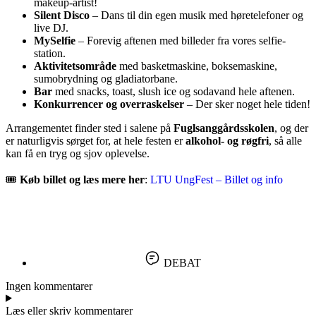
makeup-artist!
Silent Disco
– Dans til din egen musik med høretelefoner og
live DJ.
MySelfie
– Forevig aftenen med billeder fra vores selfie-
station.
Aktivitetsområde
med basketmaskine, boksemaskine,
sumobrydning og gladiatorbane.
Bar
med snacks, toast, slush ice og sodavand hele aftenen.
Konkurrencer og overraskelser
– Der sker noget hele tiden!
Arrangementet finder sted i salene på
Fuglsanggårdsskolen
, og der
er naturligvis sørget for, at hele festen er
alkohol- og røgfri
, så alle
kan få en tryg og sjov oplevelse.
🎟️
Køb billet og læs mere her
:
LTU UngFest – Billet og info
DEBAT
Ingen kommentarer
Læs eller skriv kommentarer