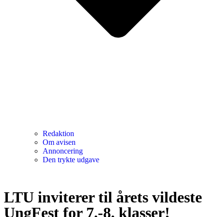
Redaktion
Om avisen
Annoncering
Den trykte udgave
LTU inviterer til årets vildeste
UngFest for 7.-8. klasser!