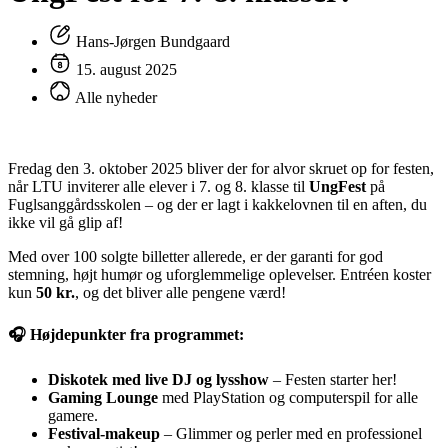
Hans-Jørgen Bundgaard
15. august 2025
Alle nyheder
Fredag den 3. oktober 2025 bliver der for alvor skruet op for festen,
når LTU inviterer alle elever i 7. og 8. klasse til
UngFest
på
Fuglsanggårdsskolen – og der er lagt i kakkelovnen til en aften, du
ikke vil gå glip af!
Med over 100 solgte billetter allerede, er der garanti for god
stemning, højt humør og uforglemmelige oplevelser. Entréen koster
kun
50 kr.
, og det bliver alle pengene værd!
🎧 Højdepunkter fra programmet:
Diskotek med live DJ og lysshow
– Festen starter her!
Gaming Lounge
med PlayStation og computerspil for alle
gamere.
Festival-makeup
– Glimmer og perler med en professionel