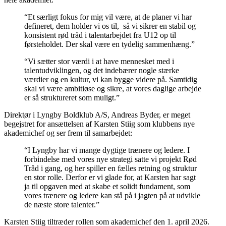
“Et særligt fokus for mig vil være, at de planer vi har
defineret, dem holder vi os til, så vi sikrer en stabil og
konsistent rød tråd i talentarbejdet fra U12 op til
førsteholdet. Der skal være en tydelig sammenhæng.”
“Vi sætter stor værdi i at have mennesket med i
talentudviklingen, og det indebærer nogle stærke
værdier og en kultur, vi kan bygge videre på. Samtidig
skal vi være ambitiøse og sikre, at vores daglige arbejde
er så struktureret som muligt.”
Direktør i Lyngby Boldklub A/S, Andreas Byder, er meget
begejstret for ansættelsen af Karsten Stiig som klubbens nye
akademichef og ser frem til samarbejdet:
“I Lyngby har vi mange dygtige trænere og ledere. I
forbindelse med vores nye strategi satte vi projekt Rød
Tråd i gang, og her spiller en fælles retning og struktur
en stor rolle. Derfor er vi glade for, at Karsten har sagt
ja til opgaven med at skabe et solidt fundament, som
vores trænere og ledere kan stå på i jagten på at udvikle
de næste store talenter.”
Karsten Stiig tiltræder rollen som akademichef den 1. april 2026.