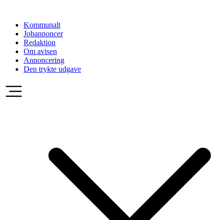
Videre
til
Kommunalt
indhold
Jobannoncer
Redaktion
Om avisen
Annoncering
Den trykte udgave