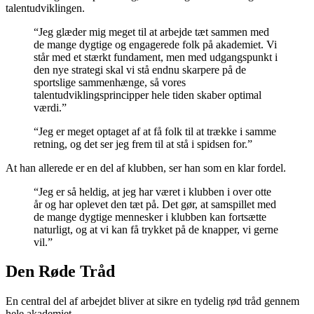
talentudviklingen.
“Jeg glæder mig meget til at arbejde tæt sammen med
de mange dygtige og engagerede folk på akademiet. Vi
står med et stærkt fundament, men med udgangspunkt i
den nye strategi skal vi stå endnu skarpere på de
sportslige sammenhænge, så vores
talentudviklingsprincipper hele tiden skaber optimal
værdi.”
“Jeg er meget optaget af at få folk til at trække i samme
retning, og det ser jeg frem til at stå i spidsen for.”
At han allerede er en del af klubben, ser han som en klar fordel.
“Jeg er så heldig, at jeg har været i klubben i over otte
år og har oplevet den tæt på. Det gør, at samspillet med
de mange dygtige mennesker i klubben kan fortsætte
naturligt, og at vi kan få trykket på de knapper, vi gerne
vil.”
Den Røde Tråd
En central del af arbejdet bliver at sikre en tydelig rød tråd gennem
hele akademiet.