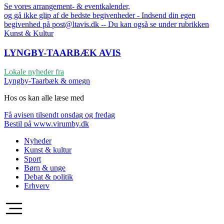
Se vores arrangement- & eventkalender,
og gå ikke glip af de bedste begivenheder - Indsend din egen
begivenhed på post@ltavis.dk -- Du kan også se under rubrikken
Kunst & Kultur
LYNGBY-TAARBÆK
AVIS
Lokale nyheder fra
Lyngby-Taarbæk & omegn
Hos os kan alle læse med
Få avisen tilsendt onsdag og fredag
Bestil på www.virumby.dk
Nyheder
Kunst & kultur
Sport
Børn & unge
Debat & politik
Erhverv