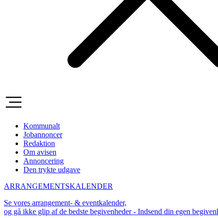
Kommunalt
Jobannoncer
Redaktion
Om avisen
Annoncering
Den trykte udgave
ARRANGEMENTSKALENDER
Se vores arrangement- & eventkalender,
og gå ikke glip af de bedste begivenheder - Indsend din egen begive