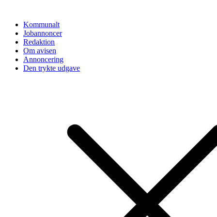
Videre
til
Kommunalt
indhold
Jobannoncer
Redaktion
Om avisen
Annoncering
Den trykte udgave