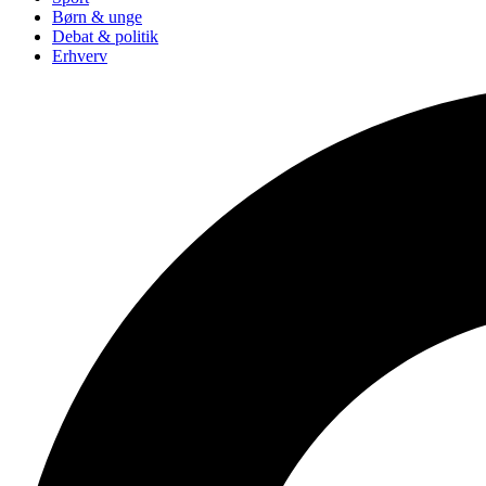
Børn & unge
Debat & politik
Erhverv