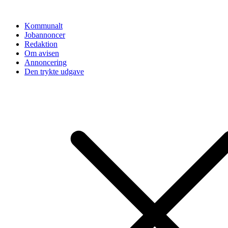
Videre
til
Kommunalt
indhold
Jobannoncer
Redaktion
Om avisen
Annoncering
Den trykte udgave