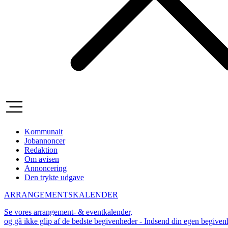
Kommunalt
Jobannoncer
Redaktion
Om avisen
Annoncering
Den trykte udgave
ARRANGEMENTSKALENDER
Se vores arrangement- & eventkalender,
og gå ikke glip af de bedste begivenheder - Indsend din egen begive