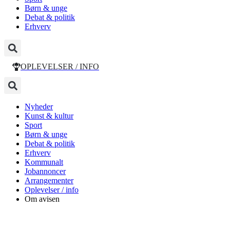
Børn & unge
Debat & politik
Erhverv
OPLEVELSER / INFO
Nyheder
Kunst & kultur
Sport
Børn & unge
Debat & politik
Erhverv
Kommunalt
Jobannoncer
Arrangementer
Oplevelser / info
Om avisen