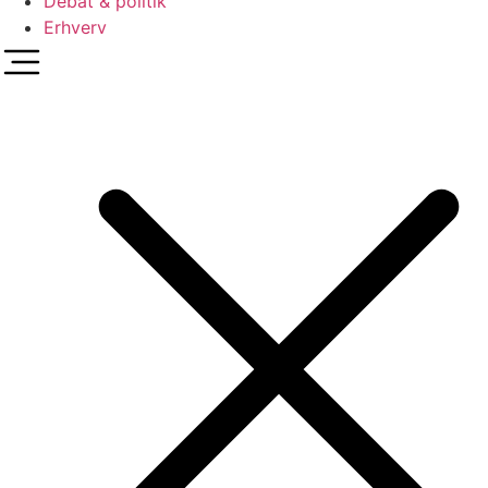
Debat & politik
Erhverv