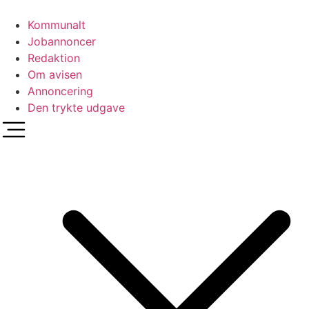
Videre
til
Kommunalt
indhold
Jobannoncer
Redaktion
Om avisen
Annoncering
Den trykte udgave