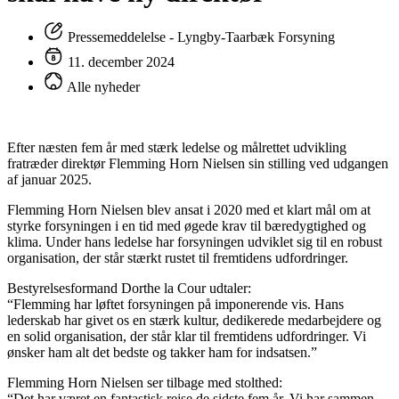
Pressemeddelelse - Lyngby-Taarbæk Forsyning
11. december 2024
Alle nyheder
Efter næsten fem år med stærk ledelse og målrettet udvikling
fratræder direktør Flemming Horn Nielsen sin stilling ved udgangen
af januar 2025.
Flemming Horn Nielsen blev ansat i 2020 med et klart mål om at
styrke forsyningen i en tid med øgede krav til bæredygtighed og
klima. Under hans ledelse har forsyningen udviklet sig til en robust
organisation, der står stærkt rustet til fremtidens udfordringer.
Bestyrelsesformand Dorthe la Cour udtaler:
“Flemming har løftet forsyningen på imponerende vis. Hans
lederskab har givet os en stærk kultur, dedikerede medarbejdere og
en solid organisation, der står klar til fremtidens udfordringer. Vi
ønsker ham alt det bedste og takker ham for indsatsen.”
Flemming Horn Nielsen ser tilbage med stolthed:
“Det har været en fantastisk rejse de sidste fem år. Vi har sammen