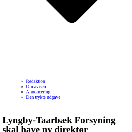
Redaktion
Om avisen
Annoncering
Den trykte udgave
Lyngby-Taarbæk Forsyning
skal have ny direktør