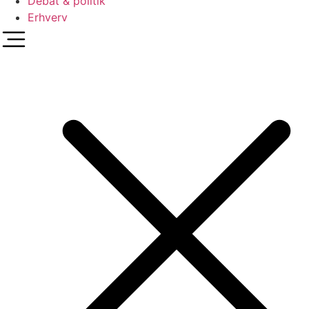
Debat & politik
Erhverv