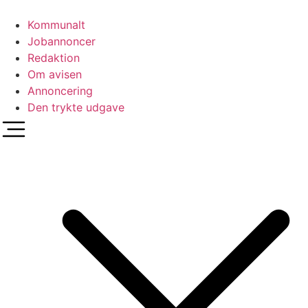
Videre
til
Kommunalt
indhold
Jobannoncer
Redaktion
Om avisen
Annoncering
Den trykte udgave