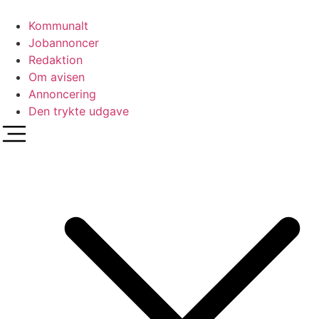
Videre
til
Kommunalt
indhold
Jobannoncer
Redaktion
Om avisen
Annoncering
Den trykte udgave