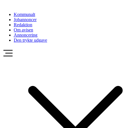
Videre
til
Kommunalt
indhold
Jobannoncer
Redaktion
Om avisen
Annoncering
Den trykte udgave