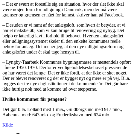
– Det er svært at forestille sig en situation, hvor der slet ikke skal
være nogen form for udligning i Danmark, men der må være
grænser og grænsen er nået for længst, skriver han på Facebook.
– Desuden er vi ramt af det anlægsloft, som hvert år betyder, at vi
har et maksbeløb, som vi kan bruge til renovering og nybyg. Det
beløb er latterligt lavt i forhold til behovet. Hverken anlægsloftet
eller udligningssystemet skeler til den enkelte kommunes reelle
behov for anlæg. Det mener jeg, at den nye udligningsreform og
anlægsloftet under ét skal tage hensyn til.
– Lyngby-Taarbæk Kommunes bygningsmasse er mestendels opført
i årene 1950-1970. Derfor er vedligeholdelsesbehovet presserende
og har været det længe. Det er ikke fordi, at der ikke er sket noget.
Der er blevet renoveret og der er bygget nyt og mere er på vej. Bl.a.
bygges der tre nye daginstitutioner i de kommende år. Det går bare
ikke hurtigt nok med at komme ud over stepperne.
Hvilke kommuner får pengene?
Det gør b.la. Lolland med 1 mia., Guldborgsund med 917 mio.,
Aabenraa med: 643 mio. og Frederikshavn med 624 mio.
Kilde