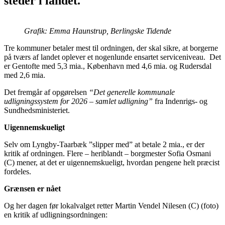
steder i landet.
Grafik: Emma Haunstrup, Berlingske Tidende
Tre kommuner betaler mest til ordningen, der skal sikre, at borgerne
på tværs af landet oplever et nogenlunde ensartet serviceniveau. Det
er Gentofte med 5,3 mia., København med 4,6 mia. og Rudersdal
med 2,6 mia.
Det fremgår af opgørelsen
“Det generelle kommunale
udligningssystem for 2026 – samlet udligning”
fra Indenrigs- og
Sundhedsministeriet.
Uigennemskueligt
Selv om Lyngby-Taarbæk ”slipper med” at betale 2 mia., er der
kritik af ordningen. Flere – heriblandt – borgmester Sofia Osmani
(C) mener, at det er uigennemskueligt, hvordan pengene helt præcist
fordeles.
Grænsen er nået
Og her dagen før lokalvalget retter Martin Vendel Nilesen (C) (foto)
en kritik af udligningsordningen: