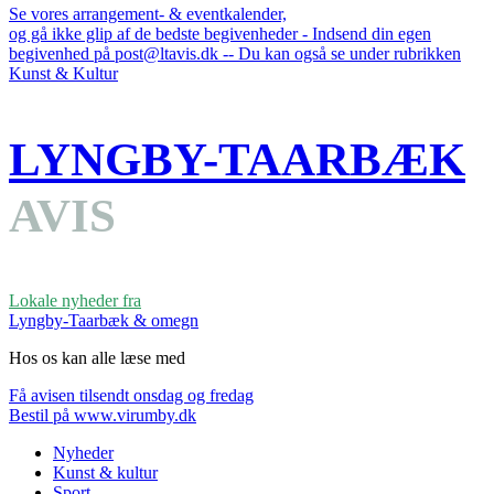
Se vores arrangement- & eventkalender,
og gå ikke glip af de bedste begivenheder - Indsend din egen
begivenhed på post@ltavis.dk -- Du kan også se under rubrikken
Kunst & Kultur
LYNGBY-TAARBÆK
AVIS
Lokale nyheder fra
Lyngby-Taarbæk & omegn
Hos os kan alle læse med
Få avisen tilsendt onsdag og fredag
Bestil på www.virumby.dk
Nyheder
Kunst & kultur
Sport