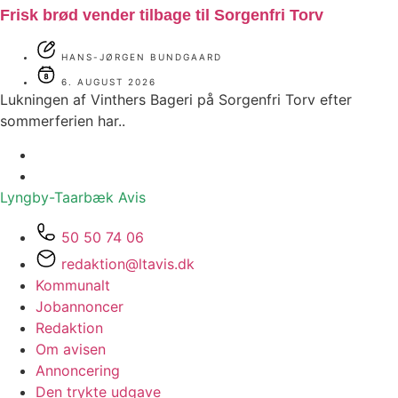
Frisk brød vender tilbage til Sorgenfri Torv
HANS-JØRGEN BUNDGAARD
6. AUGUST 2026
Lukningen af Vinthers Bageri på Sorgenfri Torv efter
sommerferien har..
Lyngby-Taarbæk
Avis
50 50 74 06
redaktion@ltavis.dk
Kommunalt
Jobannoncer
Redaktion
Om avisen
Annoncering
Den trykte udgave