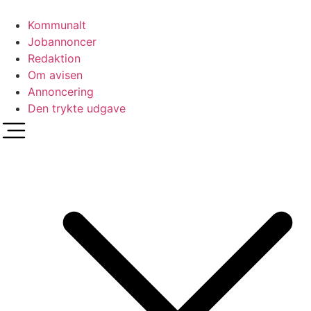
Videre
til
Kommunalt
indhold
Jobannoncer
Redaktion
Om avisen
Annoncering
Den trykte udgave