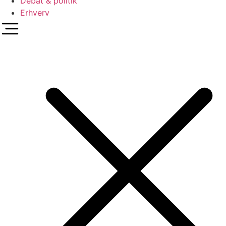
Debat & politik
Erhverv