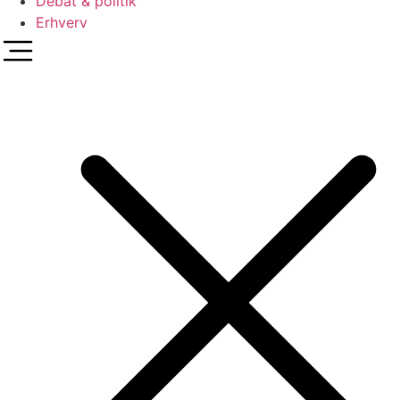
Debat & politik
Erhverv