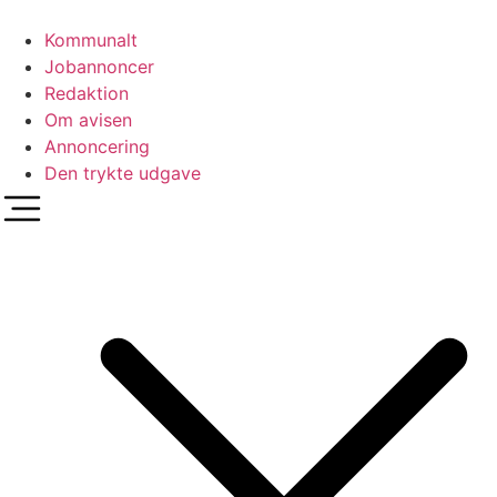
Videre
til
Kommunalt
indhold
Jobannoncer
Redaktion
Om avisen
Annoncering
Den trykte udgave