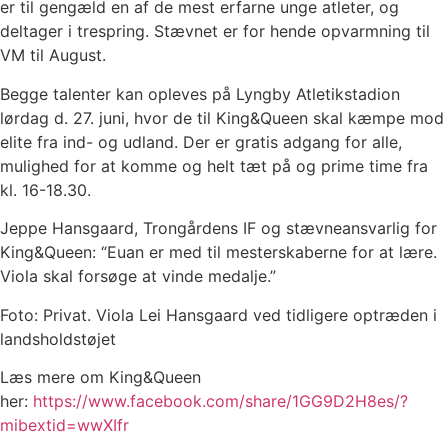
er til gengæld en af de mest erfarne unge atleter, og
deltager i trespring. Stævnet er for hende opvarmning til
VM til August.
Begge talenter kan opleves på Lyngby Atletikstadion
lørdag d. 27. juni, hvor de til King&Queen skal kæmpe mod
elite fra ind- og udland. Der er gratis adgang for alle,
mulighed for at komme og helt tæt på og prime time fra
kl. 16-18.30.
Jeppe Hansgaard, Trongårdens IF og stævneansvarlig for
King&Queen: “Euan er med til mesterskaberne for at lære.
Viola skal forsøge at vinde medalje.”
Foto: Privat. Viola Lei Hansgaard ved tidligere optræden i
landsholdstøjet
Læs mere om King&Queen
her:
https://www.facebook.com/share/1GG9D2H8es/?
mibextid=wwXIfr