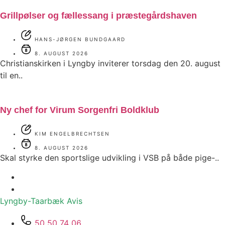
Grillpølser og fællessang i præstegårdshaven
HANS-JØRGEN BUNDGAARD
8. AUGUST 2026
Christianskirken i Lyngby inviterer torsdag den 20. august
til en..
Ny chef for Virum Sorgenfri Boldklub
KIM ENGELBRECHTSEN
8. AUGUST 2026
Skal styrke den sportslige udvikling i VSB på både pige-..
Lyngby-Taarbæk
Avis
50 50 74 06