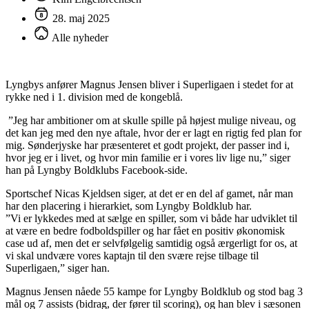
28. maj 2025
Alle nyheder
Lyngbys anfører Magnus Jensen bliver i Superligaen i stedet for at
rykke ned i 1. division med de kongeblå.
”Jeg har ambitioner om at skulle spille på højest mulige niveau, og
det kan jeg med den nye aftale, hvor der er lagt en rigtig fed plan for
mig. Sønderjyske har præsenteret et godt projekt, der passer ind i,
hvor jeg er i livet, og hvor min familie er i vores liv lige nu,” siger
han på Lyngby Boldklubs Facebook-side.
Sportschef Nicas Kjeldsen siger, at det er en del af gamet, når man
har den placering i hierarkiet, som Lyngby Boldklub har.
”Vi er lykkedes med at sælge en spiller, som vi både har udviklet til
at være en bedre fodboldspiller og har fået en positiv økonomisk
case ud af, men det er selvfølgelig samtidig også ærgerligt for os, at
vi skal undvære vores kaptajn til den svære rejse tilbage til
Superligaen,” siger han.
Magnus Jensen nåede 55 kampe for Lyngby Boldklub og stod bag 3
mål og 7 assists (bidrag, der fører til scoring), og han blev i sæsonen