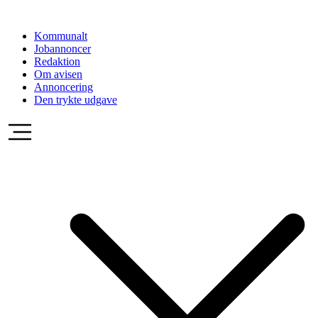
Videre
til
Kommunalt
indhold
Jobannoncer
Redaktion
Om avisen
Annoncering
Den trykte udgave