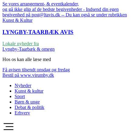
Se vores arrangement- & eventkalender,
og gå ikke glip af de bedste begivenheder - Indsend din egen
begivenhed på post@ltavis.dk -- Du kan også se under rubrikken
Kunst & Kultur
LYNGBY-TAARBÆK
AVIS
Lokale nyheder fra
Lyngby-Taarbæk & omegn
Hos os kan alle læse med
Få avisen tilsendt onsdag og fredag
Bestil på www.virumby.dk
Nyheder
Kunst & kultur
Sport
Børn & unge
Debat & politik
Erhverv