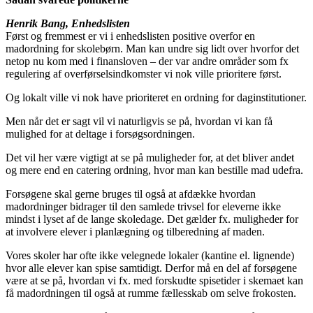
Henrik Bang, Enhedslisten
Først og fremmest er vi i enhedslisten positive overfor en
madordning for skolebørn. Man kan undre sig lidt over hvorfor det
netop nu kom med i finansloven – der var andre områder som fx
regulering af overførselsindkomster vi nok ville prioritere først.
Og lokalt ville vi nok have prioriteret en ordning for daginstitutioner.
Men når det er sagt vil vi naturligvis se på, hvordan vi kan få
mulighed for at deltage i forsøgsordningen.
Det vil her være vigtigt at se på muligheder for, at det bliver andet
og mere end en catering ordning, hvor man kan bestille mad udefra.
Forsøgene skal gerne bruges til også at afdække hvordan
madordninger bidrager til den samlede trivsel for eleverne ikke
mindst i lyset af de lange skoledage. Det gælder fx. muligheder for
at involvere elever i planlægning og tilberedning af maden.
Vores skoler har ofte ikke velegnede lokaler (kantine el. lignende)
hvor alle elever kan spise samtidigt. Derfor må en del af forsøgene
være at se på, hvordan vi fx. med forskudte spisetider i skemaet kan
få madordningen til også at rumme fællesskab om selve frokosten.