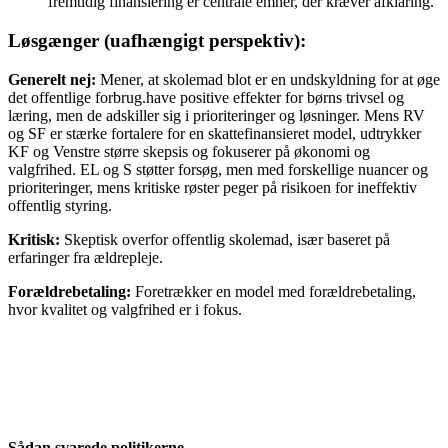
fremtidig finansiering er centrale emner, der kræver afklaring.
Løsgænger (uafhængigt perspektiv):
Generelt nej:
Mener, at skolemad blot er en undskyldning for at øge
det offentlige forbrug.have positive effekter for børns trivsel og
læring, men de adskiller sig i prioriteringer og løsninger. Mens RV
og SF er stærke fortalere for en skattefinansieret model, udtrykker
KF og Venstre større skepsis og fokuserer på økonomi og
valgfrihed. EL og S støtter forsøg, men med forskellige nuancer og
prioriteringer, mens kritiske røster peger på risikoen for ineffektiv
offentlig styring.
Kritisk:
Skeptisk overfor offentlig skolemad, især baseret på
erfaringer fra ældrepleje.
Forældrebetaling:
Foretrækker en model med forældrebetaling,
hvor kvalitet og valgfrihed er i fokus.
Sådan svarede politikerne