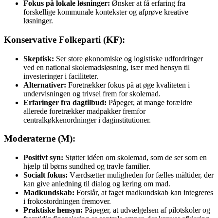
Fokus på lokale løsninger:
Ønsker at få erfaring fra
forskellige kommunale kontekster og afprøve kreative
løsninger.
Konservative Folkeparti (KF):
Skeptisk:
Ser store økonomiske og logistiske udfordringer
ved en national skolemadsløsning, især med hensyn til
investeringer i faciliteter.
Alternativer:
Foretrækker fokus på at øge kvaliteten i
undervisningen og trivsel frem for skolemad.
Erfaringer fra dagtilbud:
Påpeger, at mange forældre
allerede foretrækker madpakker fremfor
centralkøkkenordninger i daginstitutioner.
Moderaterne (M):
Positivt syn:
Støtter idéen om skolemad, som de ser som en
hjælp til børns sundhed og travle familier.
Socialt fokus:
Værdsætter muligheden for fælles måltider, der
kan give anledning til dialog og læring om mad.
Madkundskab:
Forslår, at faget madkundskab kan integreres
i frokostordningen fremover.
Praktiske hensyn:
Påpeger, at udvælgelsen af pilotskoler og