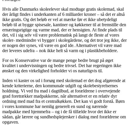
Hvis alle Danmarks skoleelever skal modtage gratis skolemad, skal
der årligt findes i underkanten af 6 milliarder kroner – så det er altså
ikke gratis. Og det beløb er vel at mærke før et ikke ubetydeligt
beløb til at bygge spisesale, kantiner og køkkener til at fremstille den
ernæringsrigtige og varme mad, der er hensigten. At finde plads til
det, vil i sig selv vil være problematisk på langt de fleste af vores
skoler- medmindre vi bygger i skolegårdene, og det tror jeg ikke, der
er nogen der synes, vil være en god ide. Alternativet vil være mad
der leveres udefra – nok ikke helt så varm og i plastikbeholdere.
For os Konservative var de mange penge bedre brugt på øget
kvalitet i undervisningen og bedre trivsel. Det har regeringen ikke
ønsket og den virkelighed forholder vi os naturligvis til.
Inden vi kaster os ud i forsøg med skolemad er det dog afgørende at
kende kriterierne, den kommunale udgift og skolebestyrelsernes
holdning. Vi ved fra mad i dagtilbud, at forældrene i overvejende
grad foretrækker madpakkerne, når alternativet er en relativ dyr
ordning med mad fra et centralkøkken. Det kan vi godt forstå. Børn
i vores kommune har nemlig generelt en sund og nærende
madpakke med hjemmefra – og i de få tilfælde hvor det ikke er
sådan, går lærere og sundhedsplejersker i dialog med forældrene om
opgaven.