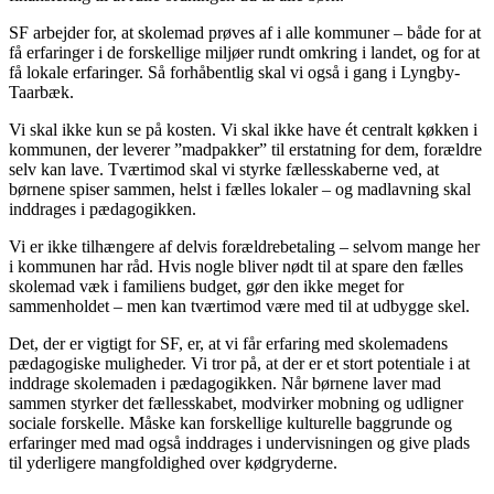
SF arbejder for, at skolemad prøves af i alle kommuner – både for at
få erfaringer i de forskellige miljøer rundt omkring i landet, og for at
få lokale erfaringer. Så forhåbentlig skal vi også i gang i Lyngby-
Taarbæk.
Vi skal ikke kun se på kosten. Vi skal ikke have ét centralt køkken i
kommunen, der leverer ”madpakker” til erstatning for dem, forældre
selv kan lave. Tværtimod skal vi styrke fællesskaberne ved, at
børnene spiser sammen, helst i fælles lokaler – og madlavning skal
inddrages i pædagogikken.
Vi er ikke tilhængere af delvis forældrebetaling – selvom mange her
i kommunen har råd. Hvis nogle bliver nødt til at spare den fælles
skolemad væk i familiens budget, gør den ikke meget for
sammenholdet – men kan tværtimod være med til at udbygge skel.
Det, der er vigtigt for SF, er, at vi får erfaring med skolemadens
pædagogiske muligheder. Vi tror på, at der er et stort potentiale i at
inddrage skolemaden i pædagogikken. Når børnene laver mad
sammen styrker det fællesskabet, modvirker mobning og udligner
sociale forskelle. Måske kan forskellige kulturelle baggrunde og
erfaringer med mad også inddrages i undervisningen og give plads
til yderligere mangfoldighed over kødgryderne.