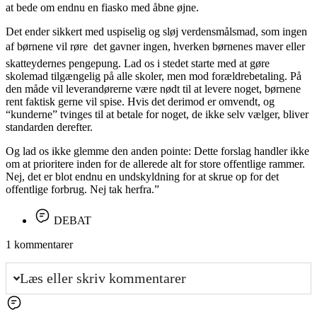
at bede om endnu en fiasko med åbne øjne.
Det ender sikkert med uspiselig og sløj verdensmålsmad, som ingen
af børnene vil røre  det gavner ingen, hverken børnenes maver eller
skatteydernes pengepung. Lad os i stedet starte med at gøre
skolemad tilgængelig på alle skoler, men mod forældrebetaling. På
den måde vil leverandørerne være nødt til at levere noget, børnene
rent faktisk gerne vil spise. Hvis det derimod er omvendt, og
“kunderne” tvinges til at betale for noget, de ikke selv vælger, bliver
standarden derefter.
Og lad os ikke glemme den anden pointe: Dette forslag handler ikke
om at prioritere inden for de allerede alt for store offentlige rammer.
Nej, det er blot endnu en undskyldning for at skrue op for det
offentlige forbrug. Nej tak herfra.”
DEBAT
1 kommentarer
Læs eller skriv kommentarer