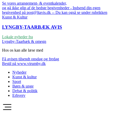
Se vores arrangement- & eventkalender,
og gå ikke glip af de bedste begivenheder - Indsend din egen
begivenhed på post@ltavis.dk -- Du kan også se under rubrikken
Kunst & Kultur
LYNGBY-TAARBÆK
AVIS
Lokale nyheder fra
Lyngby-Taarbæk & omegn
Hos os kan alle læse med
Få avisen tilsendt onsdag og fredag
Bestil på www.virumby.dk
Nyheder
Kunst & kultur
Sport
Børn & unge
Debat & politik
Erhverv