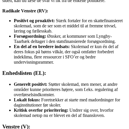
siden, kan du læse de svar vi fik fra de enkelte politikere.
Radikale Venstre (RV):
Positivt og proaktivt:
Stærk fortaler for en skattefinansieret
skolemad, som de ser som et middel til at fremme trivsel,
læring og fællesskab.
Forsøgsordning:
Ønsker, at kommuner som Lyngby-
Taarbæk deltager i den statsfinansierede forsøgsordning.
En del af en bredere indsats:
Skolemad er kun én del af
deres fokus på børns vilkår, der også omfatter forbedret
indeklima, flere ressourcer i SFO’er og bedre
undervisningsrammer.
Enhedslisten (EL):
Generelt positivt:
Støtter skolemad, men mener, at andre
områder kunne prioriteres højere, som f.eks. regulering af
overførselsindkomster.
Lokalt fokus:
Foretrækker at starte med madordninger for
daginstitutioner før skoler.
Kritisk overfor prioritering:
Undrer sig over, hvorfor
skolemad netop nu er blevet en del af finansloven.
Venstre (V):