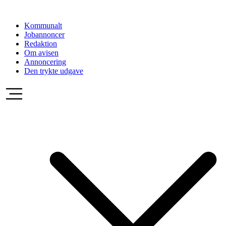
Videre
til
Kommunalt
indhold
Jobannoncer
Redaktion
Om avisen
Annoncering
Den trykte udgave