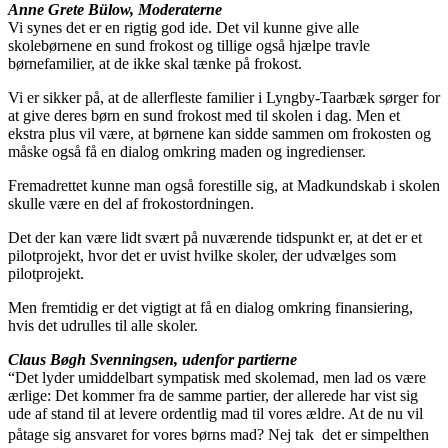
Anne Grete Bülow, Moderaterne
Vi synes det er en rigtig god ide. Det vil kunne give alle
skolebørnene en sund frokost og tillige også hjælpe travle
børnefamilier, at de ikke skal tænke på frokost.
Vi er sikker på, at de allerfleste familier i Lyngby-Taarbæk sørger for
at give deres børn en sund frokost med til skolen i dag. Men et
ekstra plus vil være, at børnene kan sidde sammen om frokosten og
måske også få en dialog omkring maden og ingredienser.
Fremadrettet kunne man også forestille sig, at Madkundskab i skolen
skulle være en del af frokostordningen.
Det der kan være lidt svært på nuværende tidspunkt er, at det er et
pilotprojekt, hvor det er uvist hvilke skoler, der udvælges som
pilotprojekt.
Men fremtidig er det vigtigt at få en dialog omkring finansiering,
hvis det udrulles til alle skoler.
Claus Bøgh Svenningsen, udenfor partierne
“Det lyder umiddelbart sympatisk med skolemad, men lad os være
ærlige: Det kommer fra de samme partier, der allerede har vist sig
ude af stand til at levere ordentlig mad til vores ældre. At de nu vil
påtage sig ansvaret for vores børns mad? Nej tak  det er simpelthen