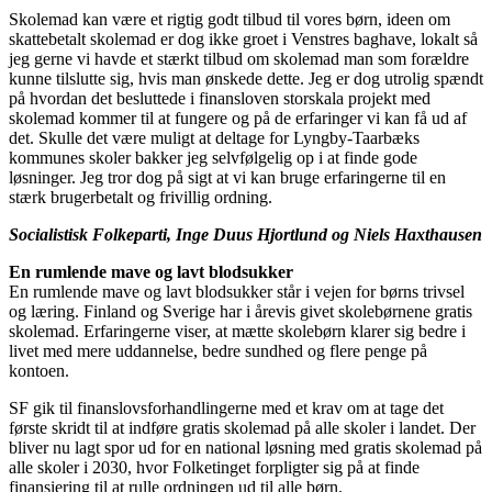
Skolemad kan være et rigtig godt tilbud til vores børn, ideen om
skattebetalt skolemad er dog ikke groet i Venstres baghave, lokalt så
jeg gerne vi havde et stærkt tilbud om skolemad man som forældre
kunne tilslutte sig, hvis man ønskede dette. Jeg er dog utrolig spændt
på hvordan det besluttede i finansloven storskala projekt med
skolemad kommer til at fungere og på de erfaringer vi kan få ud af
det. Skulle det være muligt at deltage for Lyngby-Taarbæks
kommunes skoler bakker jeg selvfølgelig op i at finde gode
løsninger. Jeg tror dog på sigt at vi kan bruge erfaringerne til en
stærk brugerbetalt og frivillig ordning.
Socialistisk Folkeparti, Inge Duus Hjortlund og Niels Haxthausen
En rumlende mave og lavt blodsukker
En rumlende mave og lavt blodsukker står i vejen for børns trivsel
og læring. Finland og Sverige har i årevis givet skolebørnene gratis
skolemad. Erfaringerne viser, at mætte skolebørn klarer sig bedre i
livet med mere uddannelse, bedre sundhed og flere penge på
kontoen.
SF gik til finanslovsforhandlingerne med et krav om at tage det
første skridt til at indføre gratis skolemad på alle skoler i landet. Der
bliver nu lagt spor ud for en national løsning med gratis skolemad på
alle skoler i 2030, hvor Folketinget forpligter sig på at finde
finansiering til at rulle ordningen ud til alle børn.