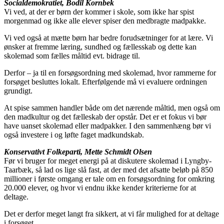
Socialdemokratiet, Bodil Kornbek
Vi ved, at der er børn der kommer i skole, som ikke har spist
morgenmad og ikke alle elever spiser den medbragte madpakke.
Vi ved også at mætte børn har bedre forudsætninger for at lære. Vi
ønsker at fremme læring, sundhed og fællesskab og dette kan
skolemad som fælles måltid evt. bidrage til.
Derfor – ja til en forsøgsordning med skolemad, hvor rammerne for
forsøget besluttes lokalt. Efterfølgende må vi evaluere ordningen
grundigt.
At spise sammen handler både om det nærende måltid, men også om
den madkultur og det fælleskab der opstår. Det er et fokus vi bør
have uanset skolemad eller madpakker. I den sammenhæng bør vi
også investere i og løfte faget madkundskab.
Konservativt Folkeparti, Mette Schmidt Olsen
Før vi bruger for meget energi på at diskutere skolemad i Lyngby-
Taarbæk, så lad os lige slå fast, at der med det afsatte beløb på 850
millioner i første omgang er tale om en forsøgsordning for omkring
20.000 elever, og hvor vi endnu ikke kender kriterierne for at
deltage.
Det er derfor meget langt fra sikkert, at vi får mulighed for at deltage
i forsøget.