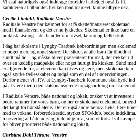
Vi skal naturligvis også inddrage forældre i arbejdet også fx ift.
karakteren af tilbuddet, hvilken mad man evt. kunne tilbyde osv.
Cecilie Lindahl, Radikale Venstre
Radikale Venstre har kæmpet for at få skattefinansieret skolemad
med i finansloven, og det er nu lykkedes. Skolemad er ikke bare en
praktisk løsning – det handler om trivsel, læring og fællesskab.
I dag har skolerne i Lyngby-Taarbæk købeordninger, men skolemad
er noget mere og noget større. Det sikrer, at alle børn får tilbudt et
sundt måltid – og måske bliver præsenteret for mad, der rækker ud
over en kedelig madpakke eller noget hurtigt fra kiosken. Sund mad
er afgørende for, at eleverne kan trives og lære, men skolemad kan
også styrke fællesskabet og indgå som en del af undervisningen.
Derfor mener vi i RV, at Lyngby-Taarbæk Kommune skal byde ind
på at være med i den statsfinansierede forsøgsordning om skolemad.
I Radikale Venstre, både nationalt og lokalt, ønsker vi at investere i
bedre rammer for vores børn, og her er skolemad et element, omend
det langt fra bør stå alene. Der er også andre behov, f.eks. flere timer
med to voksne, forberedelsestid, styrket SFO/klub, bedre indeklima,
renovering af både ude- og indemiljø mv., som vi fortsat vil kæmpe
for bliver prioriteret både nationalt og lokalt.
Christine Dahl Thrane, Venstre