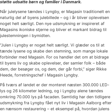
støtte udsatte børn og familier i Danmark.
Når julelysene tændes i Lyngby, er Magasin traditionelt en
naturlig del af byens julebillede – og i år bliver oplevelsen
noget helt særligt. Den nye udsmykning er inspireret af
Magasins ikoniske stjerne og bliver et markant bidrag til
julestemningen i bymidten.
“Julen i Lyngby er noget helt særligt. Vi glæder os til at
tænde lysene og skabe den stemning, som mange lokale
forbinder med Magasin. For os handler det om at bidrage
til byens liv og skabe oplevelser, der samler folk – både
dem, der besøger os, og dem, der går forbi,” siger Rikke
Heede, forretningschef i Magasin Lyngby.
På tværs af landet er der monteret næsten 300.000 LED-
lys og 26 kilometer ledning, og i Lyngby alene tændes
omkring 70.000 lys på facaden. Samtidig har den tidligere
udsmykning fra Lyngby fået nyt liv i Magasin Aalborg efter
en nænsom restaurering – et eksempel på, hvordan julens