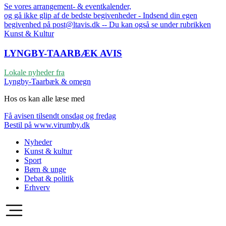
Se vores arrangement- & eventkalender,
og gå ikke glip af de bedste begivenheder - Indsend din egen
begivenhed på post@ltavis.dk -- Du kan også se under rubrikken
Kunst & Kultur
LYNGBY-TAARBÆK
AVIS
Lokale nyheder fra
Lyngby-Taarbæk & omegn
Hos os kan alle læse med
Få avisen tilsendt onsdag og fredag
Bestil på www.virumby.dk
Nyheder
Kunst & kultur
Sport
Børn & unge
Debat & politik
Erhverv