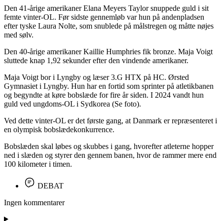
Den 41-årige amerikaner Elana Meyers Taylor snuppede guld i sit
femte vinter-OL. Før sidste gennemløb var hun på andenpladsen
efter tyske Laura Nolte, som snublede på målstregen og måtte nøjes
med sølv.
Den 40-årige amerikaner Kaillie Humphries fik bronze. Maja Voigt
sluttede knap 1,92 sekunder efter den vindende amerikaner.
Maja Voigt bor i Lyngby og læser 3.G HTX på HC. Ørsted
Gymnasiet i Lyngby. Hun har en fortid som sprinter på atletikbanen
og begyndte at køre bobslæde for fire år siden. I 2024 vandt hun
guld ved ungdoms-OL i Sydkorea (Se foto).
Ved dette vinter-OL er det første gang, at Danmark er repræsenteret i
en olympisk bobslædekonkurrence.
Bobslæden skal løbes og skubbes i gang, hvorefter atleterne hopper
ned i slæden og styrer den gennem banen, hvor de rammer mere end
100 kilometer i timen.
DEBAT
Ingen kommentarer