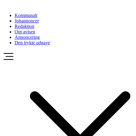
Videre
til
Kommunalt
indhold
Jobannoncer
Redaktion
Om avisen
Annoncering
Den trykte udgave