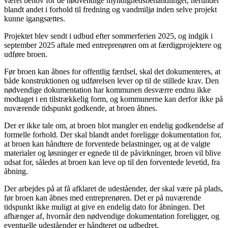
været behov for de nødvendige myndighedsbehandlinger, herunder
blandt andet i forhold til fredning og vandmiljø inden selve projekt
kunne igangsættes.
Projektet blev sendt i udbud efter sommerferien 2025, og indgik i
september 2025 aftale med entreprenøren om at færdigprojektere og
udføre broen.
Før broen kan åbnes for offentlig færdsel, skal det dokumenteres, at
både konstruktionen og udførelsen lever op til de stillede krav. Den
nødvendige dokumentation har kommunen desværre endnu ikke
modtaget i en tilstrækkelig form, og kommunerne kan derfor ikke på
nuværende tidspunkt godkende, at broen åbnes.
Der er ikke tale om, at broen blot mangler en endelig godkendelse af
formelle forhold. Der skal blandt andet foreligge dokumentation for,
at broen kan håndtere de forventede belastninger, og at de valgte
materialer og løsninger er egnede til de påvirkninger, broen vil blive
udsat for, således at broen kan leve op til den forventede levetid, fra
åbning.
Der arbejdes på at få afklaret de udeståender, der skal være på plads,
før broen kan åbnes med entreprenøren. Det er på nuværende
tidspunkt ikke muligt at give en endelig dato for åbningen. Det
afhænger af, hvornår den nødvendige dokumentation foreligger, og
eventuelle udeståender er håndteret og udbedret.