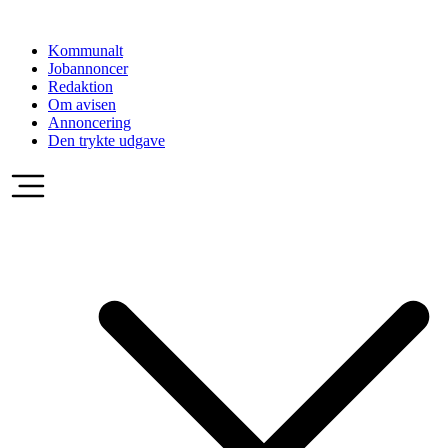
Videre
til
Kommunalt
indhold
Jobannoncer
Redaktion
Om avisen
Annoncering
Den trykte udgave