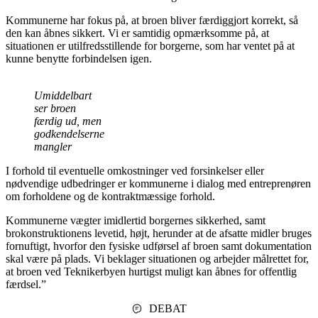
Kommunerne har fokus på, at broen bliver færdiggjort korrekt, så
den kan åbnes sikkert. Vi er samtidig opmærksomme på, at
situationen er utilfredsstillende for borgerne, som har ventet på at
kunne benytte forbindelsen igen.
Umiddelbart
ser broen
færdig ud, men
godkendelserne
mangler
I forhold til eventuelle omkostninger ved forsinkelser eller
nødvendige udbedringer er kommunerne i dialog med entreprenøren
om forholdene og de kontraktmæssige forhold.
Kommunerne vægter imidlertid borgernes sikkerhed, samt
brokonstruktionens levetid, højt, herunder at de afsatte midler bruges
fornuftigt, hvorfor den fysiske udførsel af broen samt dokumentation
skal være på plads. Vi beklager situationen og arbejder målrettet for,
at broen ved Teknikerbyen hurtigst muligt kan åbnes for offentlig
færdsel.”
DEBAT