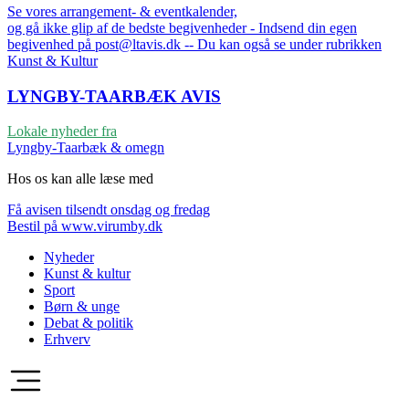
Se vores arrangement- & eventkalender,
og gå ikke glip af de bedste begivenheder - Indsend din egen
begivenhed på post@ltavis.dk -- Du kan også se under rubrikken
Kunst & Kultur
LYNGBY-TAARBÆK
AVIS
Lokale nyheder fra
Lyngby-Taarbæk & omegn
Hos os kan alle læse med
Få avisen tilsendt onsdag og fredag
Bestil på www.virumby.dk
Nyheder
Kunst & kultur
Sport
Børn & unge
Debat & politik
Erhverv