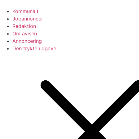
Videre
til
Kommunalt
indhold
Jobannoncer
Redaktion
Om avisen
Annoncering
Den trykte udgave