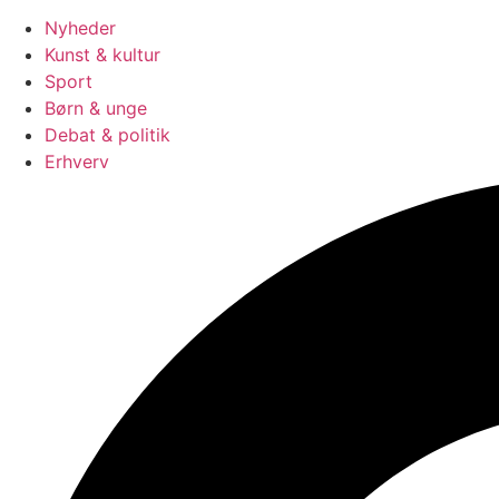
Nyheder
Kunst & kultur
Sport
Børn & unge
Debat & politik
Erhverv