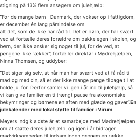
stigning på 13% flere ansøgere om julehjælp:
”For de mange børn i Danmark, der vokser op i fattigdom,
er december én lang påmindelse om
alt det, som de ikke har råd til. Det er børn, der har svært
ved at fortælle deres forældre om pakkelegen i skolen, og
børn, der ikke ønsker sig noget til jul, for de ved, at
pengene ikke rækker”, fortæller direktør i Mødrehjælpen,
Ninna Thomsen, og uddyber:
”Det siger sig selv, at når man har svært ved at få råd til
mad og medicin, så er der ikke mange penge tilbage til at
holde jul for. Derfor samler vi igen i år ind til julehjælp, så
vi kan give familier en tiltrængt pause fra økonomiske
bekymringer og børnene en aften med glæde og gaver”.
En
julekalender med lokal støtte til familier i Virum
Meyers indgik sidste år et samarbejde med Mødrehjælpen
om at støtte deres julehjælp, og igen i år bidrager
madvirksomheden til indsamlingen gennem en række