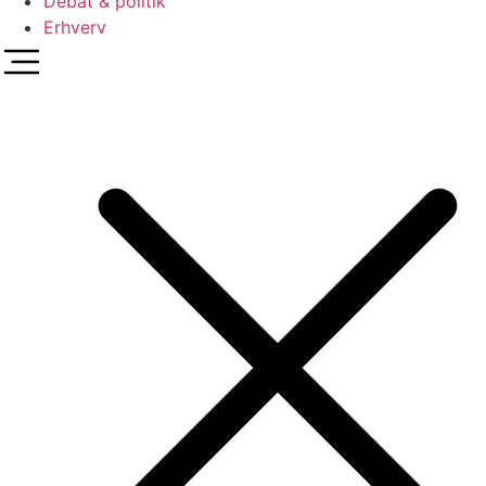
Debat & politik
Erhverv