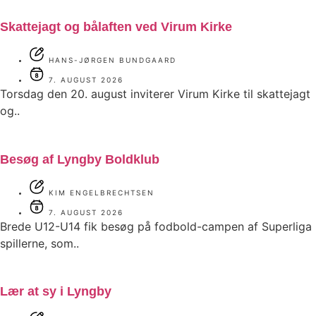
Skattejagt og bålaften ved Virum Kirke
HANS-JØRGEN BUNDGAARD
7. AUGUST 2026
Torsdag den 20. august inviterer Virum Kirke til skattejagt
og..
Besøg af Lyngby Boldklub
KIM ENGELBRECHTSEN
7. AUGUST 2026
Brede U12-U14 fik besøg på fodbold-campen af Superliga
spillerne, som..
Lær at sy i Lyngby