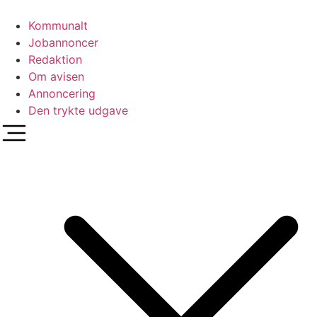
Videre
til
Kommunalt
indhold
Jobannoncer
Redaktion
Om avisen
Annoncering
Den trykte udgave