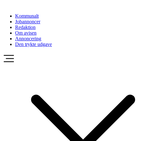
Videre
til
Kommunalt
indhold
Jobannoncer
Redaktion
Om avisen
Annoncering
Den trykte udgave