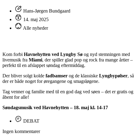
Hans-Jørgen Bundgaard
14. maj 2025
Alle nyheder
Kom forbi
Havnehytten ved Lyngby Sø
og nyd stemningen med
livemusik fra
Miami
, der spiller glad pop og rock fra mange årtier –
perfekt til en afslappet søndag eftermiddag.
Der bliver solgt kolde
fadbamser
og de klassiske
Lyngbypølser
, så
der er både noget for øregangene og smagsløgene.
Tag venner og familie med til en god dag ved søen – det er gratis og
åbent for alle!
Søndagsmusik ved Havnehytten – 18. maj kl. 14-17
DEBAT
Ingen kommentarer