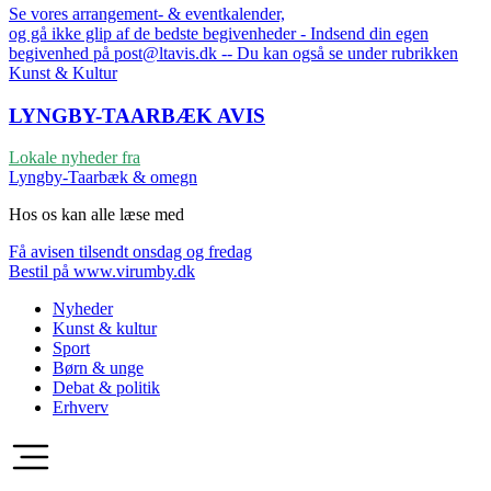
Se vores arrangement- & eventkalender,
og gå ikke glip af de bedste begivenheder - Indsend din egen
begivenhed på post@ltavis.dk -- Du kan også se under rubrikken
Kunst & Kultur
LYNGBY-TAARBÆK
AVIS
Lokale nyheder fra
Lyngby-Taarbæk & omegn
Hos os kan alle læse med
Få avisen tilsendt onsdag og fredag
Bestil på www.virumby.dk
Nyheder
Kunst & kultur
Sport
Børn & unge
Debat & politik
Erhverv