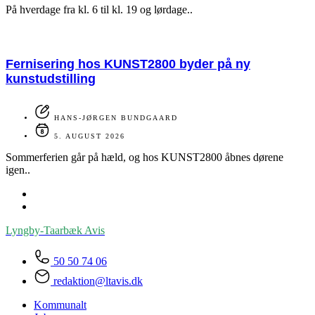
På hverdage fra kl. 6 til kl. 19 og lørdage..
Fernisering hos KUNST2800 byder på ny
kunstudstilling
HANS-JØRGEN BUNDGAARD
5. AUGUST 2026
Sommerferien går på hæld, og hos KUNST2800 åbnes dørene
igen..
Lyngby-Taarbæk
Avis
50 50 74 06
redaktion@ltavis.dk
Kommunalt