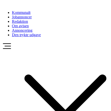
Videre
til
Kommunalt
indhold
Jobannoncer
Redaktion
Om avisen
Annoncering
Den trykte udgave