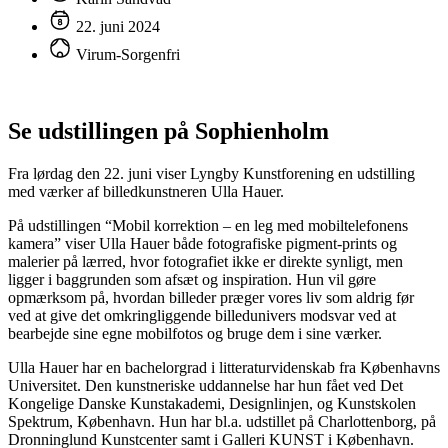
22. juni 2024
Virum-Sorgenfri
Se udstillingen på Sophienholm
Fra lørdag den 22. juni viser Lyngby Kunstforening en udstilling
med værker af billedkunstneren Ulla Hauer.
På udstillingen “Mobil korrektion – en leg med mobiltelefonens
kamera” viser Ulla Hauer både fotografiske pigment-prints og
malerier på lærred, hvor fotografiet ikke er direkte synligt, men
ligger i baggrunden som afsæt og inspiration. Hun vil gøre
opmærksom på, hvordan billeder præger vores liv som aldrig før
ved at give det omkringliggende billedunivers modsvar ved at
bearbejde sine egne mobilfotos og bruge dem i sine værker.
Ulla Hauer har en bachelorgrad i litteraturvidenskab fra Københavns
Universitet. Den kunstneriske uddannelse har hun fået ved Det
Kongelige Danske Kunstakademi, Designlinjen, og Kunstskolen
Spektrum, København. Hun har bl.a. udstillet på Charlottenborg, på
Dronninglund Kunstcenter samt i Galleri KUNST i København.