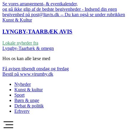
Se vores arrangement- & eventkalender,
og gå ikke glip af de bedste begivenheder - Indsend din egen
begivenhed på post@ltavis.dk -- Du kan også se under rubrikken
Kunst & Kultur
LYNGBY-TAARBÆK
AVIS
Lokale nyheder fra
Lyngby-Taarbæk & omegn
Hos os kan alle læse med
Få avisen tilsendt onsdag og fredag
Bestil på www.virumby.dk
Nyheder
Kunst & kultur
Sport
Børn & unge
Debat & politik
Erhverv