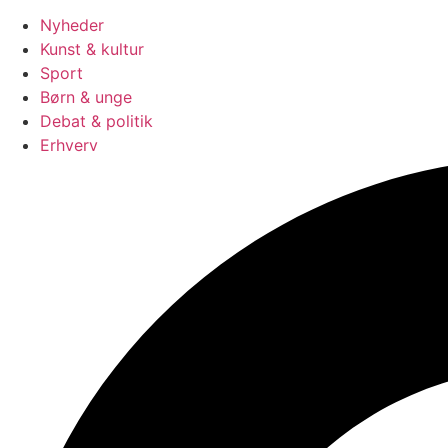
Nyheder
Kunst & kultur
Sport
Børn & unge
Debat & politik
Erhverv