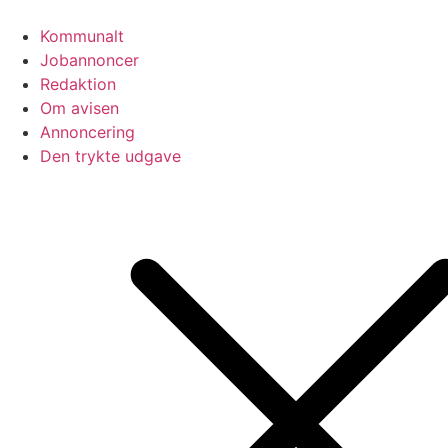
Videre
til
Kommunalt
indhold
Jobannoncer
Redaktion
Om avisen
Annoncering
Den trykte udgave