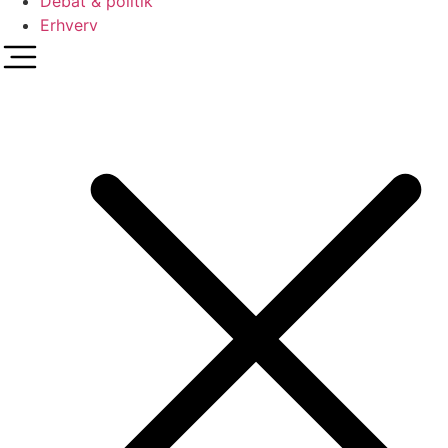
Debat & politik
Erhverv