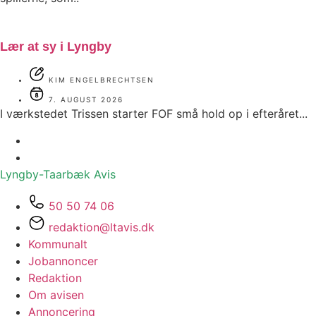
Lær at sy i Lyngby
KIM ENGELBRECHTSEN
7. AUGUST 2026
I værkstedet Trissen starter FOF små hold op i efteråret...
Lyngby-Taarbæk
Avis
50 50 74 06
redaktion@ltavis.dk
Kommunalt
Jobannoncer
Redaktion
Om avisen
Annoncering