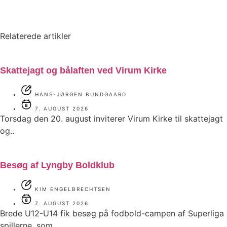
Relaterede artikler
Skattejagt og bålaften ved Virum Kirke
HANS-JØRGEN BUNDGAARD
7. AUGUST 2026
Torsdag den 20. august inviterer Virum Kirke til skattejagt
og..
Besøg af Lyngby Boldklub
KIM ENGELBRECHTSEN
7. AUGUST 2026
Brede U12-U14 fik besøg på fodbold-campen af Superliga
spillerne, som..