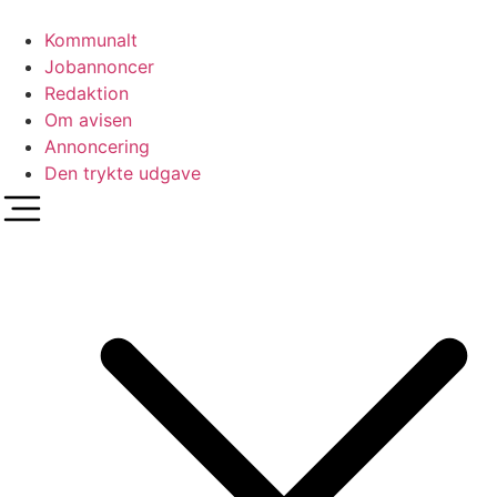
Videre
til
Kommunalt
indhold
Jobannoncer
Redaktion
Om avisen
Annoncering
Den trykte udgave