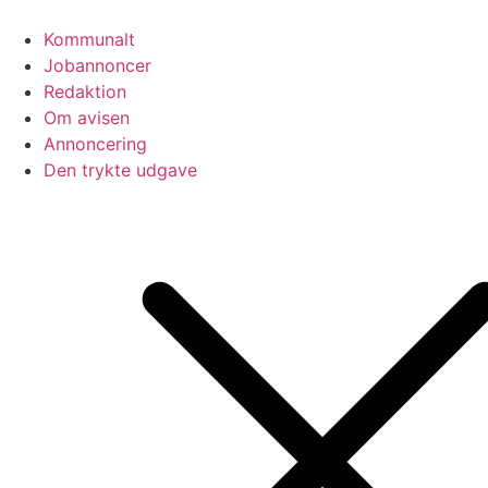
Videre
til
Kommunalt
indhold
Jobannoncer
Redaktion
Om avisen
Annoncering
Den trykte udgave