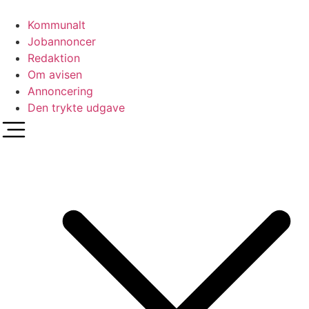
Videre
til
Kommunalt
indhold
Jobannoncer
Redaktion
Om avisen
Annoncering
Den trykte udgave