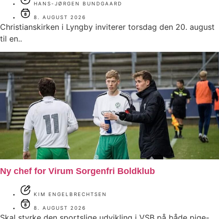
HANS-JØRGEN BUNDGAARD
8. AUGUST 2026
Christianskirken i Lyngby inviterer torsdag den 20. august
til en..
Ny chef for Virum Sorgenfri Boldklub
KIM ENGELBRECHTSEN
8. AUGUST 2026
Skal styrke den sportslige udvikling i VSB på både pige-..