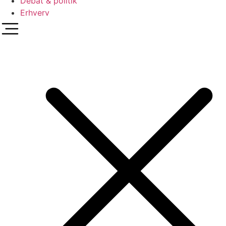
Debat & politik
Erhverv