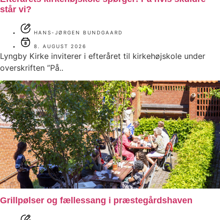
står vi?
HANS-JØRGEN BUNDGAARD
8. AUGUST 2026
Lyngby Kirke inviterer i efteråret til kirkehøjskole under
overskriften ”På..
Grillpølser og fællessang i præstegårdshaven