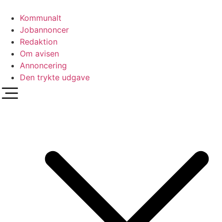
Videre
til
Kommunalt
indhold
Jobannoncer
Redaktion
Om avisen
Annoncering
Den trykte udgave