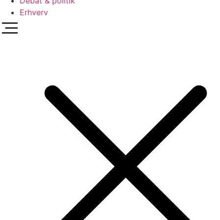
Debat & politik
Erhverv