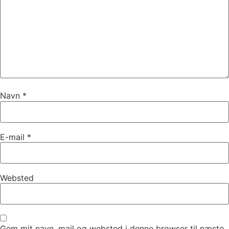
Navn
*
E-mail
*
Websted
Gem mit navn, mail og websted i denne browser til næste