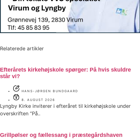
Relaterede artikler
Efterårets kirkehøjskole spørger: På hvis skuldre
står vi?
HANS-JØRGEN BUNDGAARD
8. AUGUST 2026
Lyngby Kirke inviterer i efteråret til kirkehøjskole under
overskriften ”På..
Grillpølser og fællessang i præstegårdshaven