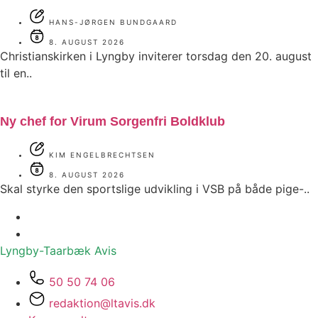
HANS-JØRGEN BUNDGAARD
8. AUGUST 2026
Christianskirken i Lyngby inviterer torsdag den 20. august
til en..
Ny chef for Virum Sorgenfri Boldklub
KIM ENGELBRECHTSEN
8. AUGUST 2026
Skal styrke den sportslige udvikling i VSB på både pige-..
Lyngby-Taarbæk
Avis
50 50 74 06
redaktion@ltavis.dk