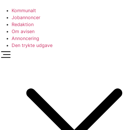
Videre
til
Kommunalt
indhold
Jobannoncer
Redaktion
Om avisen
Annoncering
Den trykte udgave