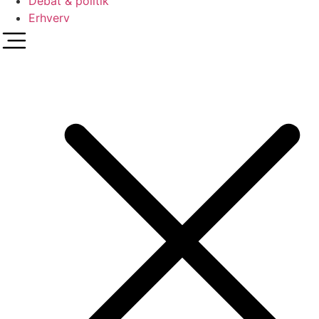
Debat & politik
Erhverv