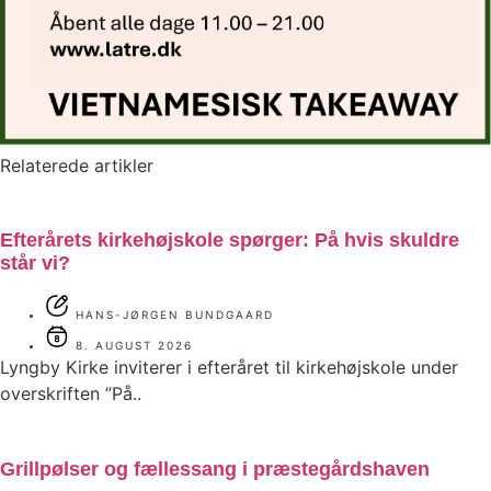
Relaterede artikler
Efterårets kirkehøjskole spørger: På hvis skuldre
står vi?
HANS-JØRGEN BUNDGAARD
8. AUGUST 2026
Lyngby Kirke inviterer i efteråret til kirkehøjskole under
overskriften ”På..
Grillpølser og fællessang i præstegårdshaven