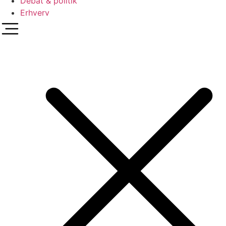
Debat & politik
Erhverv