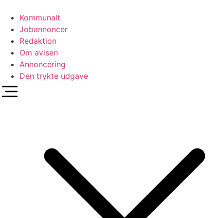
Videre
til
Kommunalt
indhold
Jobannoncer
Redaktion
Om avisen
Annoncering
Den trykte udgave