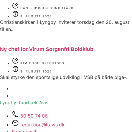
HANS-JØRGEN BUNDGAARD
8. AUGUST 2026
Christianskirken i Lyngby inviterer torsdag den 20. august
til en..
Ny chef for Virum Sorgenfri Boldklub
KIM ENGELBRECHTSEN
8. AUGUST 2026
Skal styrke den sportslige udvikling i VSB på både pige-..
Lyngby-Taarbæk
Avis
50 50 74 06
redaktion@ltavis.dk
Kommunalt