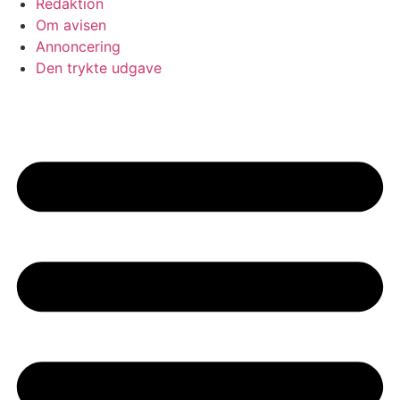
Redaktion
Om avisen
Annoncering
Den trykte udgave