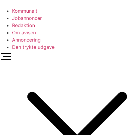
Videre
til
Kommunalt
indhold
Jobannoncer
Redaktion
Om avisen
Annoncering
Den trykte udgave