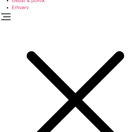
Debat & politik
Erhverv