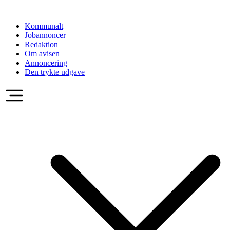
Videre
til
Kommunalt
indhold
Jobannoncer
Redaktion
Om avisen
Annoncering
Den trykte udgave