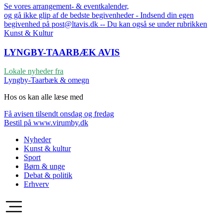
Se vores arrangement- & eventkalender,
og gå ikke glip af de bedste begivenheder - Indsend din egen
begivenhed på post@ltavis.dk -- Du kan også se under rubrikken
Kunst & Kultur
LYNGBY-TAARBÆK
AVIS
Lokale nyheder fra
Lyngby-Taarbæk & omegn
Hos os kan alle læse med
Få avisen tilsendt onsdag og fredag
Bestil på www.virumby.dk
Nyheder
Kunst & kultur
Sport
Børn & unge
Debat & politik
Erhverv