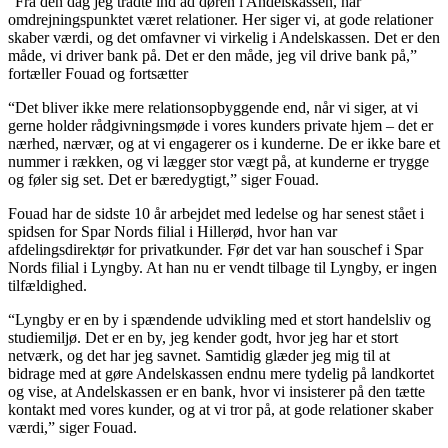
“Fra den dag jeg trådte ind ad døren i Andelskassen, har
omdrejningspunktet været relationer. Her siger vi, at gode relationer
skaber værdi, og det omfavner vi virkelig i Andelskassen. Det er den
måde, vi driver bank på. Det er den måde, jeg vil drive bank på,”
fortæller Fouad og fortsætter
“Det bliver ikke mere relationsopbyggende end, når vi siger, at vi
gerne holder rådgivningsmøde i vores kunders private hjem – det er
nærhed, nærvær, og at vi engagerer os i kunderne. De er ikke bare et
nummer i rækken, og vi lægger stor vægt på, at kunderne er trygge
og føler sig set. Det er bæredygtigt,” siger Fouad.
Fouad har de sidste 10 år arbejdet med ledelse og har senest stået i
spidsen for Spar Nords filial i Hillerød, hvor han var
afdelingsdirektør for privatkunder. Før det var han souschef i Spar
Nords filial i Lyngby. At han nu er vendt tilbage til Lyngby, er ingen
tilfældighed.
“Lyngby er en by i spændende udvikling med et stort handelsliv og
studiemiljø. Det er en by, jeg kender godt, hvor jeg har et stort
netværk, og det har jeg savnet. Samtidig glæder jeg mig til at
bidrage med at gøre Andelskassen endnu mere tydelig på landkortet
og vise, at Andelskassen er en bank, hvor vi insisterer på den tætte
kontakt med vores kunder, og at vi tror på, at gode relationer skaber
værdi,” siger Fouad.