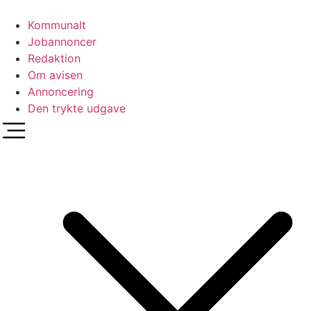
Videre
til
Kommunalt
indhold
Jobannoncer
Redaktion
Om avisen
Annoncering
Den trykte udgave