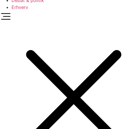
Debat & politik
Erhverv