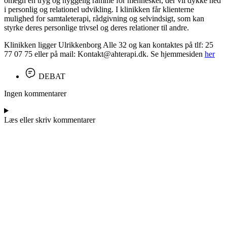
omegn en tryg og hyggelig ramme for mennesker, der vil dykke ned
i personlig og relationel udvikling. I klinikken får klienterne
mulighed for samtaleterapi, rådgivning og selvindsigt, som kan
styrke deres personlige trivsel og deres relationer til andre.
Klinikken ligger Ulrikkenborg Alle 32 og kan kontaktes på tlf: 25
77 07 75 eller på mail: Kontakt@ahterapi.dk. Se hjemmesiden
her
DEBAT
Ingen kommentarer
Læs eller skriv kommentarer