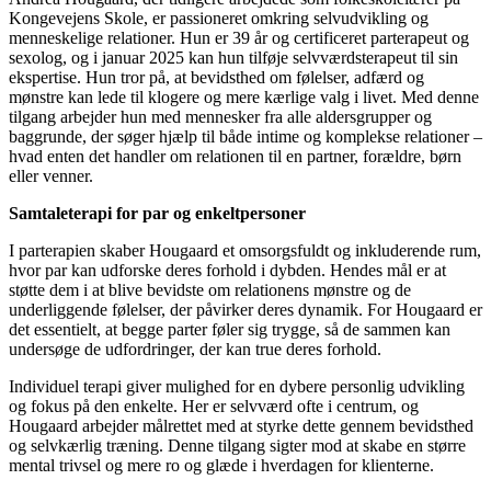
Kongevejens Skole, er passioneret omkring selvudvikling og
menneskelige relationer. Hun er 39 år og certificeret parterapeut og
sexolog, og i januar 2025 kan hun tilføje selvværdsterapeut til sin
ekspertise. Hun tror på, at bevidsthed om følelser, adfærd og
mønstre kan lede til klogere og mere kærlige valg i livet. Med denne
tilgang arbejder hun med mennesker fra alle aldersgrupper og
baggrunde, der søger hjælp til både intime og komplekse relationer –
hvad enten det handler om relationen til en partner, forældre, børn
eller venner.
Samtaleterapi for par og enkeltpersoner
I parterapien skaber Hougaard et omsorgsfuldt og inkluderende rum,
hvor par kan udforske deres forhold i dybden. Hendes mål er at
støtte dem i at blive bevidste om relationens mønstre og de
underliggende følelser, der påvirker deres dynamik. For Hougaard er
det essentielt, at begge parter føler sig trygge, så de sammen kan
undersøge de udfordringer, der kan true deres forhold.
Individuel terapi giver mulighed for en dybere personlig udvikling
og fokus på den enkelte. Her er selvværd ofte i centrum, og
Hougaard arbejder målrettet med at styrke dette gennem bevidsthed
og selvkærlig træning. Denne tilgang sigter mod at skabe en større
mental trivsel og mere ro og glæde i hverdagen for klienterne.