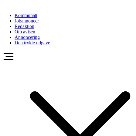
Videre
til
Kommunalt
indhold
Jobannoncer
Redaktion
Om avisen
Annoncering
Den trykte udgave