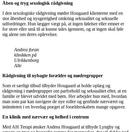
Åben og tryg sexologisk rådgivning
I den sexologiske rådgivning møder Hougaard klienterne med en
stor åbenhed og nysgerrighed omkring seksualitet og seksuelle
udfordringer. Hun lægger vægt på, at ingen følelser eller emner er
for store eller små til at kunne tales igennem, og at ingen skal føle
sig alene om deres oplevelser.
Andrea foran
klinikken på
Ulrikkenborg
Alle
Rådgivning til nybagte forældre og mødregrupper
Som et særligt tilbud tilbyder Hougaard at holde oplæg og
rådgivning i mødregrupper om parforhold og seksualitet efter, at en
familie er blevet udvidet med børn. Her arbejder hun med, hvordan
man som par kan navigere de nye roller og genfinde nærværet og
intimiteten i en hverdag præget af forældreskabets mange opgaver.
En klinik med nærvær og helhed i centrum
Med AH Terapi ønsker Andrea Hougaard at tilbyde Lyngby og