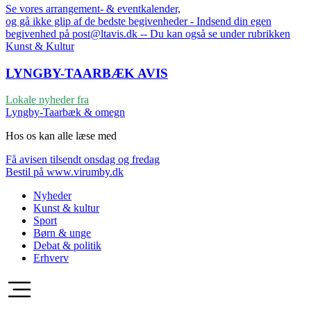
Se vores arrangement- & eventkalender,
og gå ikke glip af de bedste begivenheder - Indsend din egen
begivenhed på post@ltavis.dk -- Du kan også se under rubrikken
Kunst & Kultur
LYNGBY-TAARBÆK
AVIS
Lokale nyheder fra
Lyngby-Taarbæk & omegn
Hos os kan alle læse med
Få avisen tilsendt onsdag og fredag
Bestil på www.virumby.dk
Nyheder
Kunst & kultur
Sport
Børn & unge
Debat & politik
Erhverv