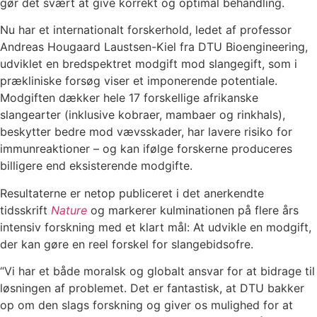
gør det svært at give korrekt og optimal behandling.
Nu har et internationalt forskerhold, ledet af professor
Andreas Hougaard Laustsen-Kiel fra DTU Bioengineering,
udviklet en bredspektret modgift mod slangegift, som i
prækliniske forsøg viser et imponerende potentiale.
Modgiften dækker hele 17 forskellige afrikanske
slangearter (inklusive kobraer, mambaer og rinkhals),
beskytter bedre mod vævsskader, har lavere risiko for
immunreaktioner – og kan ifølge forskerne produceres
billigere end eksisterende modgifte.
Resultaterne er netop publiceret i det anerkendte
tidsskrift
Nature
og markerer kulminationen på flere års
intensiv forskning med et klart mål: At udvikle en modgift,
der kan gøre en reel forskel for slangebidsofre.
“Vi har et både moralsk og globalt ansvar for at bidrage til
løsningen af problemet. Det er fantastisk, at DTU bakker
op om den slags forskning og giver os mulighed for at