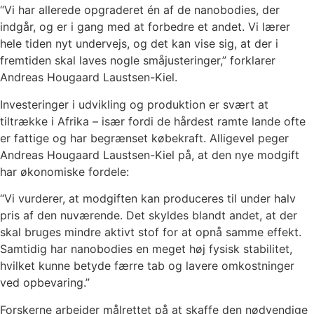
“Vi har allerede opgraderet én af de nanobodies, der
indgår, og er i gang med at forbedre et andet. Vi lærer
hele tiden nyt undervejs, og det kan vise sig, at der i
fremtiden skal laves nogle småjusteringer,” forklarer
Andreas Hougaard Laustsen-Kiel.
Investeringer i udvikling og produktion er svært at
tiltrække i Afrika – især fordi de hårdest ramte lande ofte
er fattige og har begrænset købekraft. Alligevel peger
Andreas Hougaard Laustsen-Kiel på, at den nye modgift
har økonomiske fordele:
“Vi vurderer, at modgiften kan produceres til under halv
pris af den nuværende. Det skyldes blandt andet, at der
skal bruges mindre aktivt stof for at opnå samme effekt.
Samtidig har nanobodies en meget høj fysisk stabilitet,
hvilket kunne betyde færre tab og lavere omkostninger
ved opbevaring.”
Forskerne arbejder målrettet på at skaffe den nødvendige