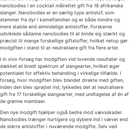
nanobodies i en cocktail målrettet gift fra 18 afrikanske
slanger. Nanobodies er en særlig type antistof, som
stammer fra dyr i kamelfamilien og er både mindre og
mere stabile end almindelige antistoffer. Forskerne
udviklede sådanne nanobodies til at binde sig stærkt og
præcist til mange forskellige giftstoffer, hvilket netop gør
modgiften i stand til at neutralisere gift fra flere arter.
I in vivo-forsøg har modgiften vist lovende resultater og
dækket et bredt spektrum af slangearter, hvilket øger
potentialet for effektiv behandling i virkelige tilfælde. I
forsøg, hvor modgiften blev blandet direkte med giften,
inden den blev sprøjtet ind, lykkedes det at neutralisere
gift fra 17 forskellige slangearter, med undtagelse af én af
de grønne mambaer.
Den nye modgift hjælper også bedre mod vævsskader.
Nanobodies trænger hurtigere og dybere ind i vævet end
de større antistoffer i nuværende modgifte. Selv ved