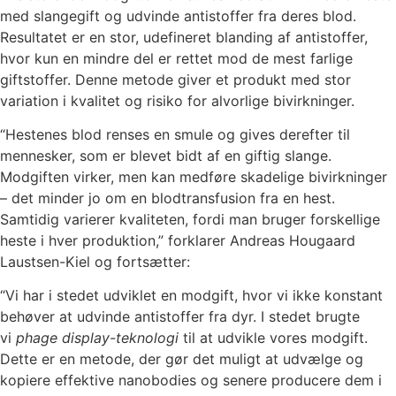
med slangegift og udvinde antistoffer fra deres blod.
Resultatet er en stor, udefineret blanding af antistoffer,
hvor kun en mindre del er rettet mod de mest farlige
giftstoffer. Denne metode giver et produkt med stor
variation i kvalitet og risiko for alvorlige bivirkninger.
“Hestenes blod renses en smule og gives derefter til
mennesker, som er blevet bidt af en giftig slange.
Modgiften virker, men kan medføre skadelige bivirkninger
– det minder jo om en blodtransfusion fra en hest.
Samtidig varierer kvaliteten, fordi man bruger forskellige
heste i hver produktion,” forklarer Andreas Hougaard
Laustsen-Kiel og fortsætter:
“Vi har i stedet udviklet en modgift, hvor vi ikke konstant
behøver at udvinde antistoffer fra dyr. I stedet brugte
vi
phage display-teknologi
til at udvikle vores modgift.
Dette er en metode, der gør det muligt at udvælge og
kopiere effektive nanobodies og senere producere dem i