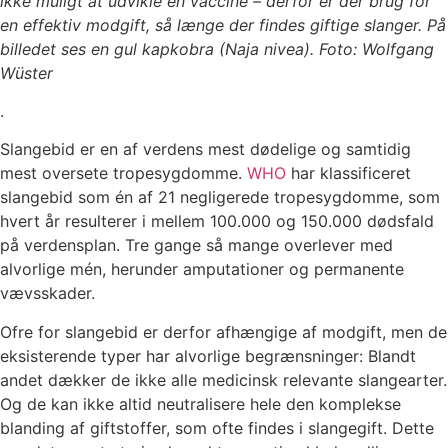
ikke muligt at udvikle en vaccine – derfor er der brug for
en effektiv modgift, så længe der findes giftige slanger. På
billedet ses en gul kapkobra (Naja nivea). Foto: Wolfgang
Wüster
.
Slangebid er en af verdens mest dødelige og samtidig
mest oversete tropesygdomme.
WHO
har klassificeret
slangebid som én af 21 negligerede tropesygdomme, som
hvert år resulterer i mellem 100.000 og 150.000 dødsfald
på verdensplan. Tre gange så mange overlever med
alvorlige mén, herunder amputationer og permanente
vævsskader.
Ofre for slangebid er derfor afhængige af modgift, men de
eksisterende typer har alvorlige begrænsninger: Blandt
andet dækker de ikke alle medicinsk relevante slangearter.
Og de kan ikke altid neutralisere hele den komplekse
blanding af giftstoffer, som ofte findes i slangegift. Dette