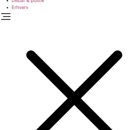
Debat & politik
Erhverv