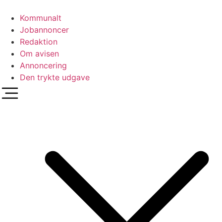
Videre
til
Kommunalt
indhold
Jobannoncer
Redaktion
Om avisen
Annoncering
Den trykte udgave