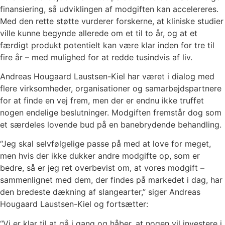
finansiering, så udviklingen af modgiften kan accelereres.
Med den rette støtte vurderer forskerne, at kliniske studier
ville kunne begynde allerede om et til to år, og at et
færdigt produkt potentielt kan være klar inden for tre til
fire år – med mulighed for at redde tusindvis af liv.
Andreas Hougaard Laustsen-Kiel har været i dialog med
flere virksomheder, organisationer og samarbejdspartnere
for at finde en vej frem, men der er endnu ikke truffet
nogen endelige beslutninger. Modgiften fremstår dog som
et særdeles lovende bud på en banebrydende behandling.
“Jeg skal selvfølgelige passe på med at love for meget,
men hvis der ikke dukker andre modgifte op, som er
bedre, så er jeg ret overbevist om, at vores modgift –
sammenlignet med dem, der findes på markedet i dag, har
den bredeste dækning af slangearter,” siger Andreas
Hougaard Laustsen-Kiel og fortsætter:
“Vi er klar til at gå i gang og håber, at nogen vil investere i