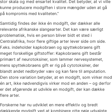
stor skala og med ensartet kvalitet. Det betyder, at vi ville
kunne producere modgiften i store mængder uden at gå
på kompromis med kvaliteten.”
Samtidig findes der ikke én modgift, der dækker alle
relevante afrikanske slangearter. Det kan være særligt
problematisk, hvis en person bliver bidt et sted i
Centralafrika, hvor flere giftige arter lever side om side.
F.eks. indeholder kapkobraen og spyttekobraens gift
meget forskellige giftstoffer: Kapkobraens gift består
primært af neurotoksiner, som lammer nervesystemet,
mens spyttekobraens gift er rig på cytotoksiner, der
blandt andet nedbryder væv og kan føre til amputation.
Den store variation betyder, at en modgift, som virker mod
én art, ikke nødvendigvis virker mod en anden – og derfor
er det afgørende at udvikle en modgift, der kan dække
flere arter.
Forskerne har nu udviklet en mere effektiv og bredt
dækkende modgift ved at kombinere otte nøje udvalgte