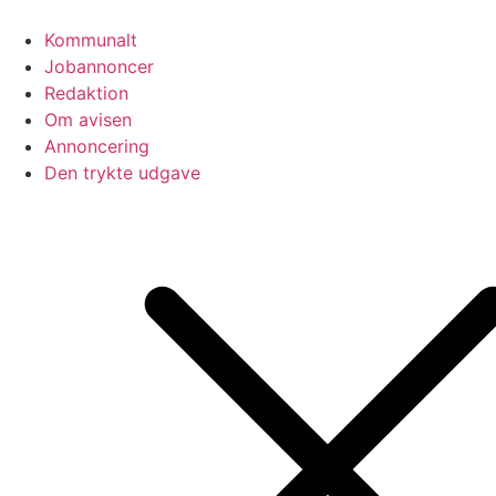
Videre
til
Kommunalt
indhold
Jobannoncer
Redaktion
Om avisen
Annoncering
Den trykte udgave