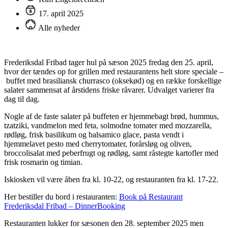
17. april 2025
Alle nyheder
Frederiksdal Fribad tager hul på sæson 2025 fredag den 25. april,
hvor der tændes op for grillen med restaurantens helt store speciale –
buffet med brasiliansk churrasco (oksekød) og en række forskellige
salater sammensat af årstidens friske råvarer. Udvalget varierer fra
dag til dag.
Nogle af de faste salater på buffeten er hjemmebagt brød, hummus,
tzatziki, vandmelon med feta, solmodne tomater med mozzarella,
rødløg, frisk basilikum og balsamico glace, pasta vendt i
hjemmelavet pesto med cherrytomater, forårsløg og oliven,
broccolisalat med peberfrugt og rødløg, samt råstegte kartofler med
frisk rosmarin og timian.
Iskiosken vil være åben fra kl. 10-22, og restauranten fra kl. 17-22.
Her bestiller du bord i restauranten:
Book på Restaurant
Frederiksdal Fribad – DinnerBooking
Restauranten lukker for sæsonen den 28. september 2025 men