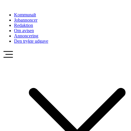
Videre
til
Kommunalt
indhold
Jobannoncer
Redaktion
Om avisen
Annoncering
Den trykte udgave