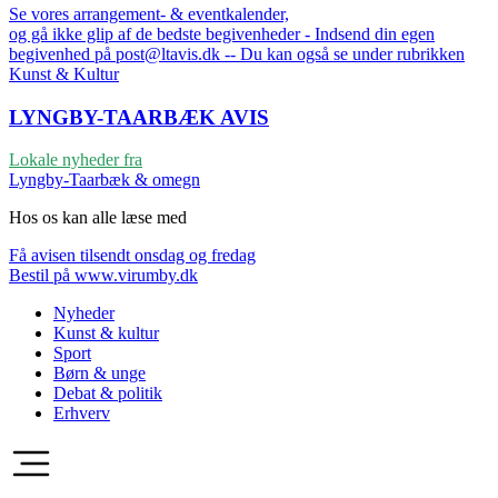
Se vores arrangement- & eventkalender,
og gå ikke glip af de bedste begivenheder - Indsend din egen
begivenhed på post@ltavis.dk -- Du kan også se under rubrikken
Kunst & Kultur
LYNGBY-TAARBÆK
AVIS
Lokale nyheder fra
Lyngby-Taarbæk & omegn
Hos os kan alle læse med
Få avisen tilsendt onsdag og fredag
Bestil på www.virumby.dk
Nyheder
Kunst & kultur
Sport
Børn & unge
Debat & politik
Erhverv