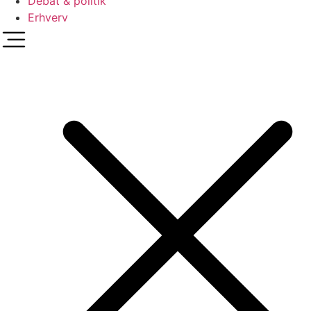
Debat & politik
Erhverv