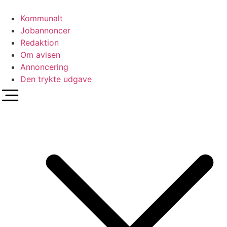
Videre
til
Kommunalt
indhold
Jobannoncer
Redaktion
Om avisen
Annoncering
Den trykte udgave