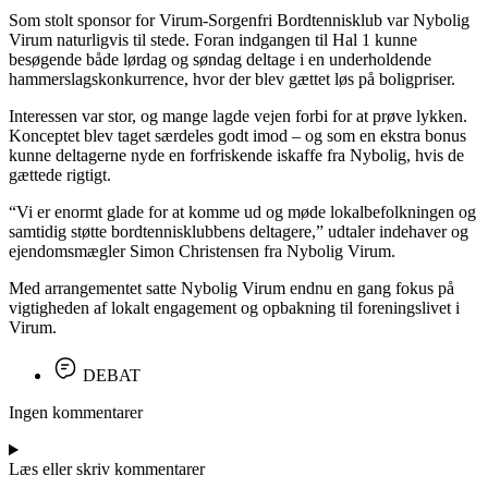
Som stolt sponsor for Virum-Sorgenfri Bordtennisklub var Nybolig
Virum naturligvis til stede. Foran indgangen til Hal 1 kunne
besøgende både lørdag og søndag deltage i en underholdende
hammerslagskonkurrence, hvor der blev gættet løs på boligpriser.
Interessen var stor, og mange lagde vejen forbi for at prøve lykken.
Konceptet blev taget særdeles godt imod – og som en ekstra bonus
kunne deltagerne nyde en forfriskende iskaffe fra Nybolig, hvis de
gættede rigtigt.
“Vi er enormt glade for at komme ud og møde lokalbefolkningen og
samtidig støtte bordtennisklubbens deltagere,” udtaler indehaver og
ejendomsmægler Simon Christensen fra Nybolig Virum.
Med arrangementet satte Nybolig Virum endnu en gang fokus på
vigtigheden af lokalt engagement og opbakning til foreningslivet i
Virum.
DEBAT
Ingen kommentarer
Læs eller skriv kommentarer