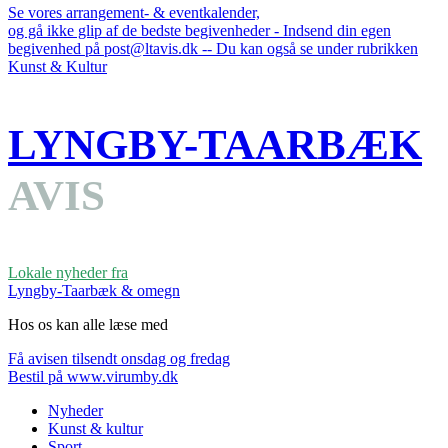
Se vores arrangement- & eventkalender,
og gå ikke glip af de bedste begivenheder - Indsend din egen
begivenhed på post@ltavis.dk -- Du kan også se under rubrikken
Kunst & Kultur
LYNGBY-TAARBÆK
AVIS
Lokale nyheder fra
Lyngby-Taarbæk & omegn
Hos os kan alle læse med
Få avisen tilsendt onsdag og fredag
Bestil på www.virumby.dk
Nyheder
Kunst & kultur
Sport