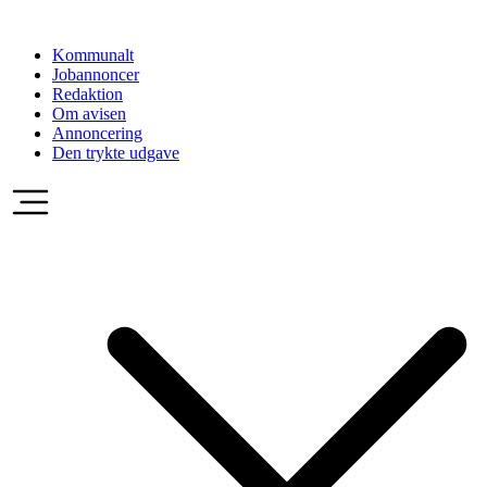
Videre
til
Kommunalt
indhold
Jobannoncer
Redaktion
Om avisen
Annoncering
Den trykte udgave