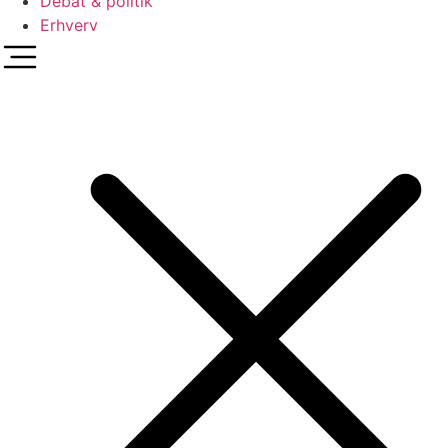
Debat & politik
Erhverv