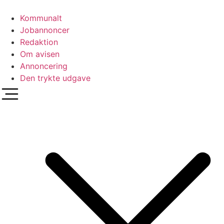
Videre
til
Kommunalt
indhold
Jobannoncer
Redaktion
Om avisen
Annoncering
Den trykte udgave