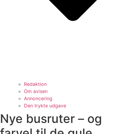
Redaktion
Om avisen
Annoncering
Den trykte udgave
Nye busruter – og
farvel til de gule