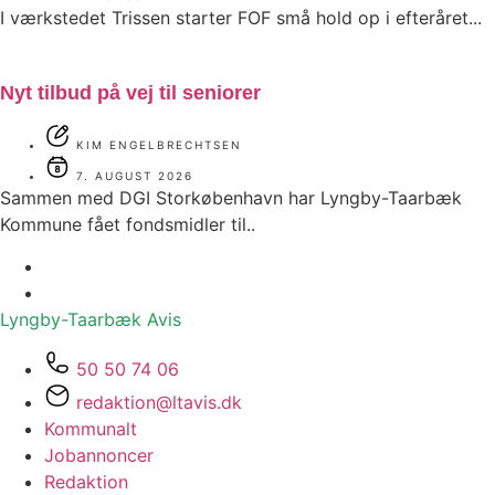
I værkstedet Trissen starter FOF små hold op i efteråret...
Nyt tilbud på vej til seniorer
KIM ENGELBRECHTSEN
7. AUGUST 2026
Sammen med DGI Storkøbenhavn har Lyngby-Taarbæk
Kommune fået fondsmidler til..
Lyngby-Taarbæk
Avis
50 50 74 06
redaktion@ltavis.dk
Kommunalt
Jobannoncer
Redaktion