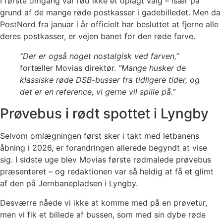
I første omgang var rød ikke et oplagt valg – især på
grund af de mange røde postkasser i gadebilledet. Men da
PostNord fra januar i år officielt har besluttet at fjerne alle
deres postkasser, er vejen banet for den røde farve.
“Der er også noget nostalgisk ved farven,”
fortæller Movias direktør.
“Mange husker de
klassiske røde DSB-busser fra tidligere tider, og
det er en reference, vi gerne vil spille på.”
Prøvebus i rødt spottet i Lyngby
Selvom omlægningen først sker i takt med letbanens
åbning i 2026, er forandringen allerede begyndt at vise
sig. I sidste uge blev Movias første rødmalede prøvebus
præsenteret – og redaktionen var så heldig at få et glimt
af den på Jernbanepladsen i Lyngby.
Desværre nåede vi ikke at komme med på en prøvetur,
men vi fik et billede af bussen, som med sin dybe røde