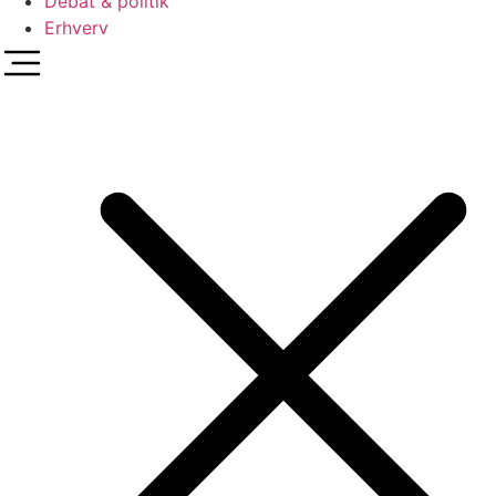
Debat & politik
Erhverv