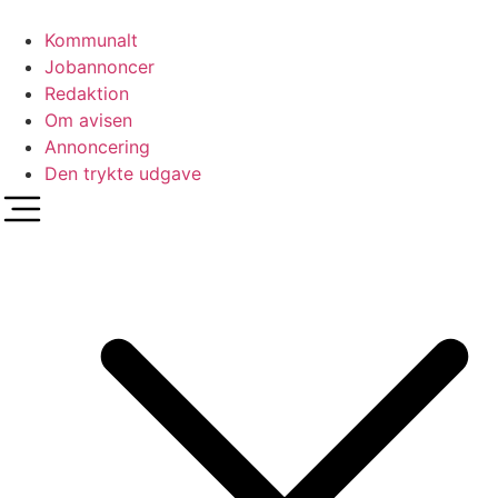
Videre
til
Kommunalt
indhold
Jobannoncer
Redaktion
Om avisen
Annoncering
Den trykte udgave