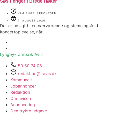
Søs Fenger i Brede Høker
KIM ENGELBRECHTSEN
7. AUGUST 2026
Der er udsigt til en nærværende og stemningsfuld
koncertoplevelse, når..
Lyngby-Taarbæk
Avis
50 50 74 06
redaktion@ltavis.dk
Kommunalt
Jobannoncer
Redaktion
Om avisen
Annoncering
Den trykte udgave