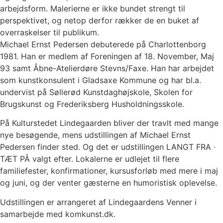
arbejdsform. Malerierne er ikke bundet strengt til
perspektivet, og netop derfor rækker de en buket af
overraskelser til publikum.
Michael Ernst Pedersen debuterede på Charlottenborg
1981. Han er medlem af Foreningen af 18. November, Maj
93 samt Åbne-Atelierdøre Stevns/Faxe. Han har arbejdet
som kunstkonsulent i Gladsaxe Kommune og har bl.a.
undervist på Søllerød Kunstdaghøjskole, Skolen for
Brugskunst og Frederiksberg Husholdningsskole.
På Kulturstedet Lindegaarden bliver der travlt med mange
nye besøgende, mens udstillingen af Michael Ernst
Pedersen finder sted. Og det er udstillingen LANGT FRA ∙
TÆT PÅ valgt efter. Lokalerne er udlejet til flere
familiefester, konfirmationer, kursusforløb med mere i maj
og juni, og der venter gæsterne en humoristisk oplevelse.
Udstillingen er arrangeret af Lindegaardens Venner i
samarbejde med komkunst.dk.