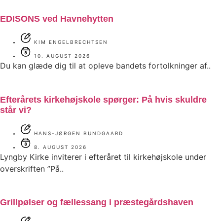
EDISONS ved Havnehytten
KIM ENGELBRECHTSEN
10. AUGUST 2026
Du kan glæde dig til at opleve bandets fortolkninger af..
Efterårets kirkehøjskole spørger: På hvis skuldre
står vi?
HANS-JØRGEN BUNDGAARD
8. AUGUST 2026
Lyngby Kirke inviterer i efteråret til kirkehøjskole under
overskriften ”På..
Grillpølser og fællessang i præstegårdshaven