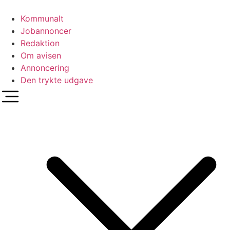
Videre
til
Kommunalt
indhold
Jobannoncer
Redaktion
Om avisen
Annoncering
Den trykte udgave