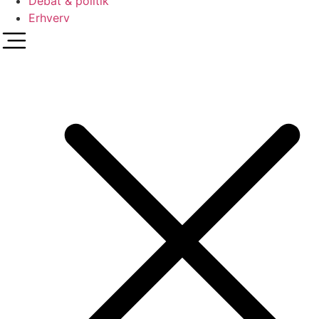
Debat & politik
Erhverv