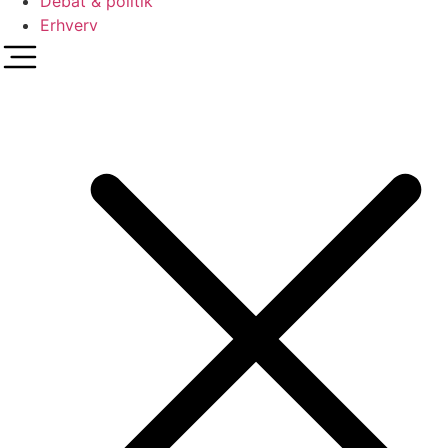
Debat & politik
Erhverv