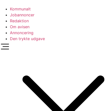
Videre
til
Kommunalt
indhold
Jobannoncer
Redaktion
Om avisen
Annoncering
Den trykte udgave