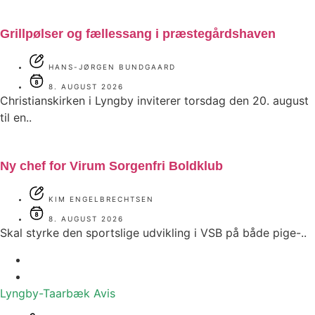
Grillpølser og fællessang i præstegårdshaven
HANS-JØRGEN BUNDGAARD
8. AUGUST 2026
Christianskirken i Lyngby inviterer torsdag den 20. august
til en..
Ny chef for Virum Sorgenfri Boldklub
KIM ENGELBRECHTSEN
8. AUGUST 2026
Skal styrke den sportslige udvikling i VSB på både pige-..
Lyngby-Taarbæk
Avis